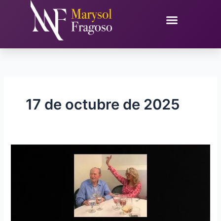
Ir
al
contenido
17 de octubre de 2025
Fallece
el
esposo
de
Tomasina