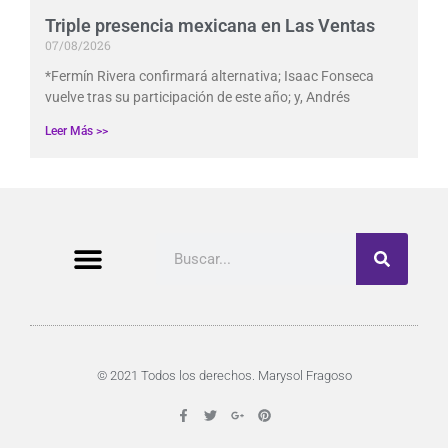
Triple presencia mexicana en Las Ventas
07/08/2026
*Fermín Rivera confirmará alternativa; Isaac Fonseca
vuelve tras su participación de este año; y, Andrés
Leer Más >>
Buscar
© 2021 Todos los derechos. Marysol Fragoso
F
T
G
P
a
w
o
i
c
i
o
n