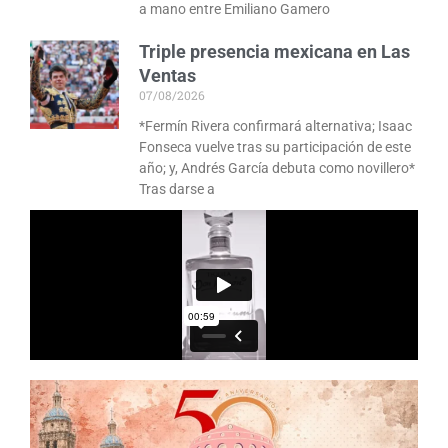
a mano entre Emiliano Gamero
Triple presencia mexicana en Las
Ventas
07/08/2026
*Fermín Rivera confirmará alternativa; Isaac
Fonseca vuelve tras su participación de este
año; y, Andrés García debuta como novillero*
Tras darse a