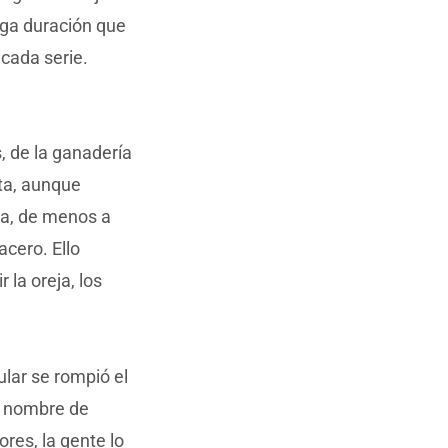
rga duración que
 cada serie.
, de la ganadería
eta, aunque
za, de menos a
cero. Ello
 la oreja, los
tular se rompió el
el nombre de
ores, la gente lo