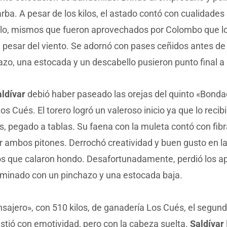
ba. A pesar de los kilos, el astado contó con cualidades
ilo, mismos que fueron aprovechados por Colombo que lo
a pesar del viento. Se adornó con pases ceñidos antes de 
zo, una estocada y un descabello pusieron punto final a 
aldívar
debió haber paseado las orejas del quinto «Bonda
Los Cués. El torero logró un valeroso inicio ya que lo recib
as, pegado a tablas. Su faena con la muleta contó con fibr
r ambos pitones. Derrochó creatividad y buen gusto en la
s que calaron hondo. Desafortunadamente, perdió los ap
rminado con un pinchazo y una estocada baja.
sajero», con 510 kilos, de ganadería Los Cués, el segun
stió con emotividad, pero con la cabeza suelta.
Saldívar