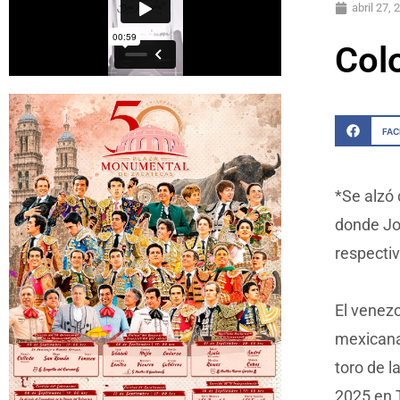
abril 27, 
Col
FA
*Se alzó 
donde Jo
respectiv
El venez
mexicana 
toro de l
2025 en 