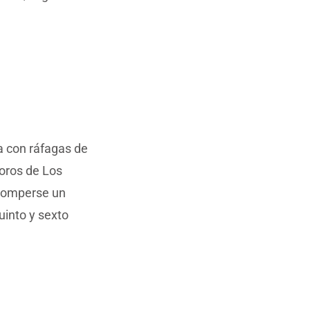
a con ráfagas de
toros de Los
l romperse un
uinto y sexto