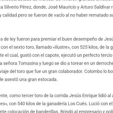
za Silverio Pérez, donde, José Mauricio y Arturo Saldívar 
y calidad pero se fueron de vacío al no haber rematado su
as de ley fueron para premiar el buen desempeño de Jes
on el sexto toro, llamado «Ilustre», con 525 kilos, de la
e el cual, gustó con el capote, ejecutó un perfecto tercio 
la señora Tomasina y luego se dio a torear en un derroch
 viaje del toro que fue un gran colaborador. Colombo lo bo
 le asestó una gran estocada.
te, como tercer toro de la corrida Jesús Enrique lidió al
es», con 540 kilos de la ganadería Los Cués. Lució con el
nte colocación de banderillas. Brindó al empresario y pol