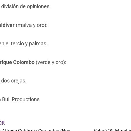
división de opiniones.
aldívar
(malva y oro):
n el tercio y palmas.
rique Colombo
(verde y oro):
 dos orejas.
 Bull Productions
OR
PERFILES: Alfredo Gutiérrez Cervantes /Nuestros Ángeles Taurinos XII
Volvió “El Minotau