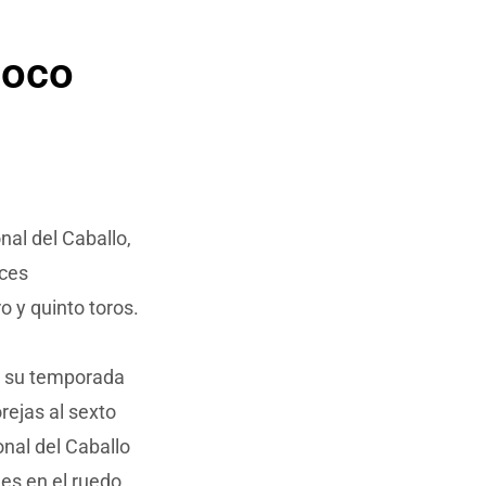
coco
nal del Caballo,
ices
o y quinto toros.
e su temporada
rejas al sexto
ional del Caballo
es en el ruedo