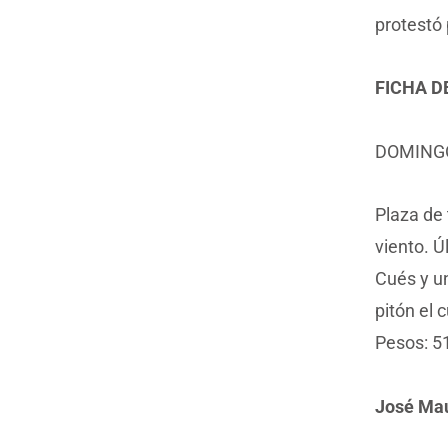
protestó 
FICHA D
DOMINGO
Plaza de 
viento. Ú
Cués y un
pitón el 
Pesos: 51
José Mau