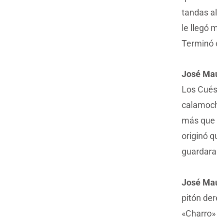
tandas al
le llegó 
Terminó 
José Mau
Los Cués,
calamoche
más que r
originó q
guardara
José Mau
pitón der
«Charro» 