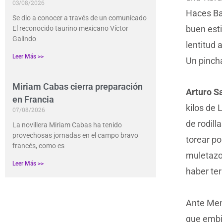
03/08/2026
Haces Bar
Se dio a conocer a través de un comunicado
buen est
El reconocido taurino mexicano Víctor
Galindo
lentitud 
Leer Más >>
Un pincha
Miriam Cabas cierra preparación
Arturo S
en Francia
kilos de 
07/08/2026
de rodill
La novillera Miriam Cabas ha tenido
provechosas jornadas en el campo bravo
torear po
francés, como es
muletazo
Leer Más >>
haber te
Ante Men
que embi