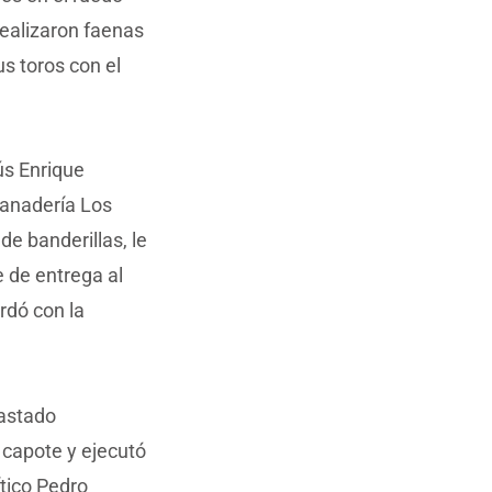
realizaron faenas
s toros con el
ús Enrique
 ganadería Los
de banderillas, le
e de entrega al
rdó con la
 astado
 capote y ejecutó
ítico Pedro