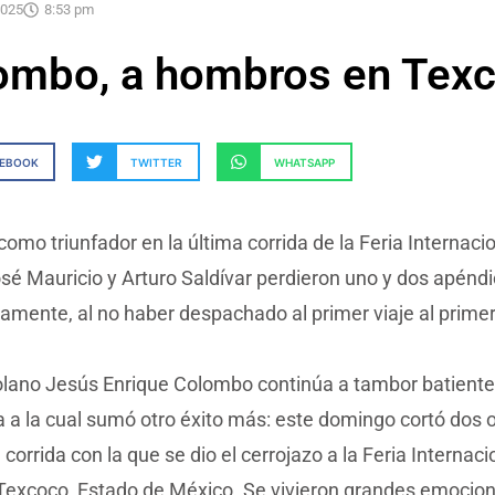
2025
8:53 pm
ombo, a hombros en Tex
CEBOOK
TWITTER
WHATSAPP
como triunfador en la última corrida de la Feria Internacio
sé Mauricio y Arturo Saldívar perdieron uno y dos apénd
amente, al no haber despachado al primer viaje al primer
olano Jesús Enrique Colombo continúa a tambor batient
a la cual sumó otro éxito más: este domingo cortó dos o
a corrida con la que se dio el cerrojazo a la Feria Internac
Texcoco, Estado de México. Se vivieron grandes emocion