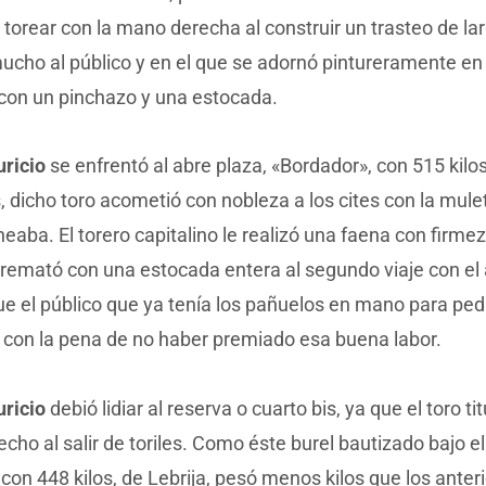
 torear con la mano derecha al construir un trasteo de la
mucho al público y en el que se adornó pintureramente en
con un pinchazo y una estocada.
ricio
se enfrentó al abre plaza, «Bordador», con 515 kilos
 dicho toro acometió con nobleza a los cites con la mul
aba. El torero capitalino le realizó una faena con firme
emató con una estocada entera al segundo viaje con el a
ue el público que ya tenía los pañuelos en mano para pedir
 con la pena de no haber premiado esa buena labor.
ricio
debió lidiar al reserva o cuarto bis, ya que el toro ti
echo al salir de toriles. Como éste burel bautizado bajo 
con 448 kilos, de Lebrija, pesó menos kilos que los anteri