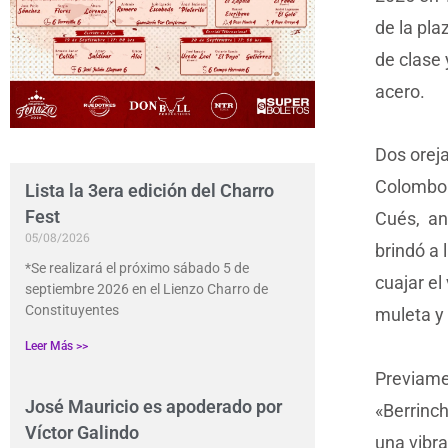
de la pla
de clase 
acero.
Dos orej
Colombo c
Lista la 3era edición del Charro
Fest
Cués, ant
05/08/2026
brindó a 
*Se realizará el próximo sábado 5 de
cuajar el
septiembre 2026 en el Lienzo Charro de
Constituyentes
muleta y
Leer Más >>
Previamen
José Mauricio es apoderado por
«Berrinch
Víctor Galindo
una vibra