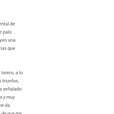
ental de
 país;
uyen una
enas que
orero, a lo
 triunfos,
ha señalado:
go y muy
me da.
do de que me