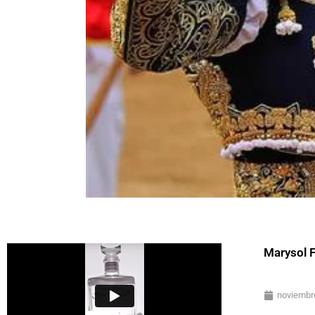
Marysol 
noviembr