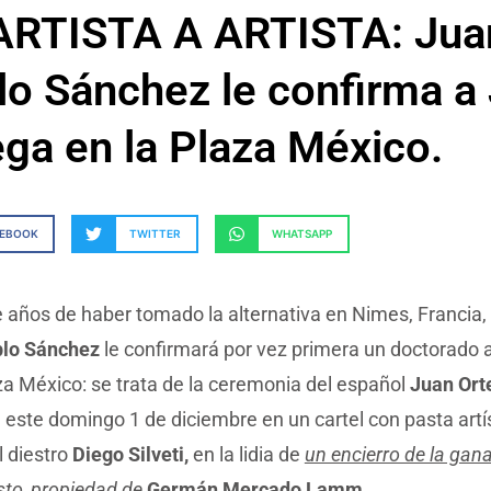
ARTISTA A ARTISTA: Jua
lo Sánchez le confirma a
ega en la Plaza México.
CEBOOK
TWITTER
WHATSAPP
 años de haber tomado la alternativa en Nimes, Francia,
lo Sánchez
le confirmará por vez primera un doctorado a
za México: se trata de la ceremonia del español
Juan Ort
este domingo 1 de diciembre en un cartel con pasta artís
l diestro
Diego Silveti,
en la lidia de
un encierro de la gan
to, propiedad de
Germán Mercado Lamm.