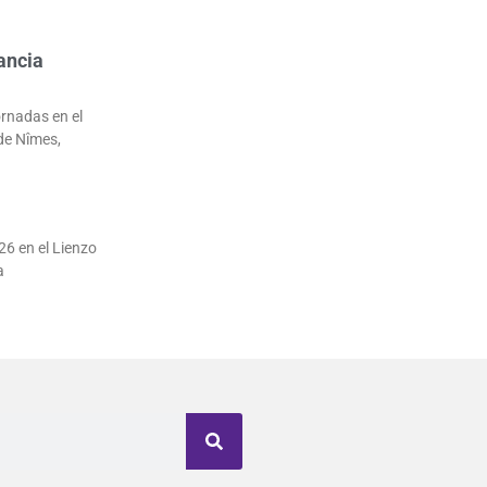
ancia
ornadas en el
de Nîmes,
26 en el Lienzo
a