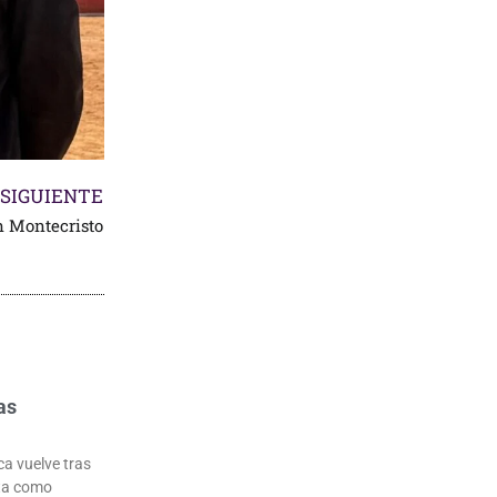
SIGUIENTE
n Montecristo
as
ca vuelve tras
uta como