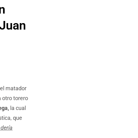
n
 Juan
 el matador
 otro torero
ega,
la cual
tica, que
adería