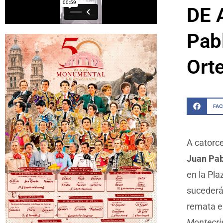
DE 
Pab
Ort
FA
A catorce
Juan Pab
en la Pla
sucederá 
remata e
Montecris