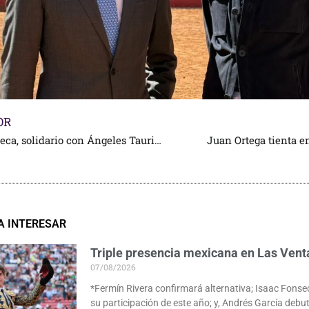
OR
Isaac Fonseca, solidario con Ángeles Taurinos
Juan Ortega tienta e
A INTERESAR
Triple presencia mexicana en Las Vent
07/08/2026
*Fermín Rivera confirmará alternativa; Isaac Fonse
su participación de este año; y, Andrés García deb