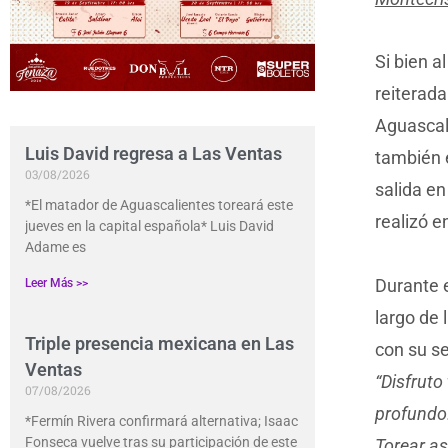
Si bien a
reiterada
Aguascali
Luis David regresa a Las Ventas
también 
03/08/2026
salida e
*El matador de Aguascalientes toreará este
realizó e
jueves en la capital española* Luis David
Adame es
Durante 
Leer Más >>
largo de 
Triple presencia mexicana en Las
con su se
Ventas
“Disfruto
07/08/2026
profundo…
*Fermín Rivera confirmará alternativa; Isaac
Fonseca vuelve tras su participación de este
Torear as