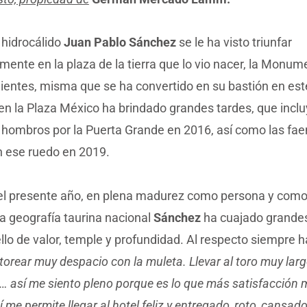
l hidrocálido
Juan Pablo Sánchez
se le ha visto triunfar
mente en la plaza de la tierra que lo vio nacer, la Monum
entes, misma que se ha convertido en su bastión en este
en la Plaza México ha brindado grandes tardes, que incl
n hombros por la Puerta Grande en 2016, así como las fa
n ese ruedo en 2019.
el presente año, en plena madurez como persona y como t
la geografía taurina nacional
Sánchez
ha cuajado grandes
llo de valor, temple y profundidad. Al respecto siempre 
 torear muy despacio con la muleta. Llevar al toro muy lar
 así me siento pleno porque es lo que más satisfacción 
í me permite llegar al hotel feliz y entregado, roto, cansa