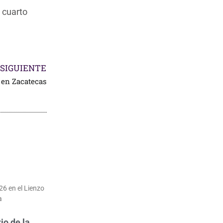
 cuarto
SIGUIENTE
 en Zacatecas
26 en el Lienzo
a
io de la