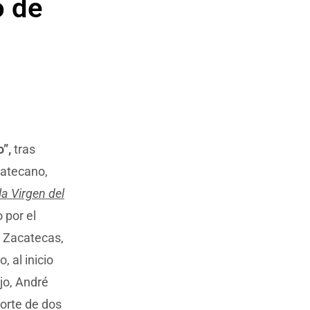
o de
”,
tras
catecano,
la Virgen del
 por el
e Zacatecas,
lo, al inicio
jo, André
corte de dos