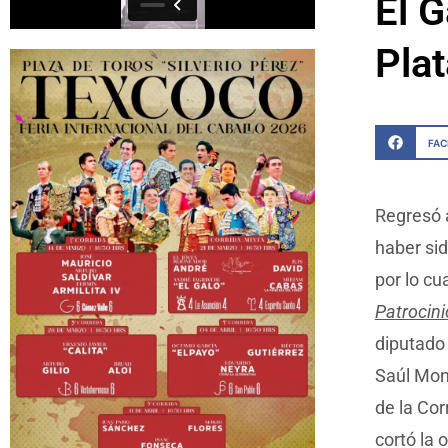
El G
Pla
FA
Regresó 
haber sid
por lo cua
Patrocini
diputado
Saúl Mon
de la Co
cortó la 