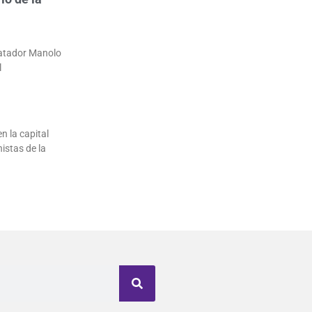
matador Manolo
l
n la capital
istas de la