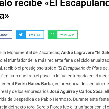
alo recibe «El Escapulari
ta»
CEBOOK
TWITTER
WHATSAPP
a la Monumental de Zacatecas,
André Lagravere “El Galo
o el triunfador de la más reciente feria del ciclo anual za
l, recibió el prestigioso trofeo “
El Escapulario de Plata de 
o”,
mismo que tras el paseíllo le fue entregado en el ruedo
 federal
Pedro Haces Barba,
en presencia del senador d
real y de los empresarios
José Aguirre
y
Carlos Sosa
, el
rrida de Despedida de Pablo Hermoso. Durante este feste
oreja del sexto toro; Sergio Flores fue el triunfador con el 