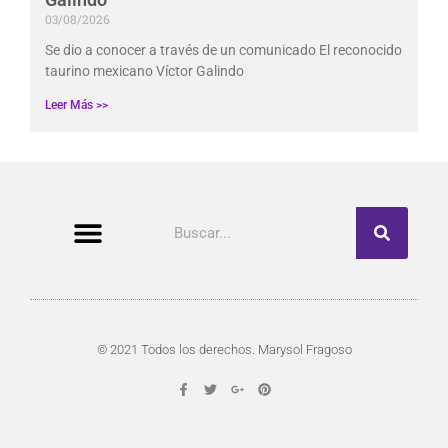
03/08/2026
Se dio a conocer a través de un comunicado El reconocido
taurino mexicano Víctor Galindo
Leer Más >>
Buscar
© 2021 Todos los derechos. Marysol Fragoso
F
T
G
P
a
w
o
i
c
i
o
n
e
t
g
t
b
t
l
e