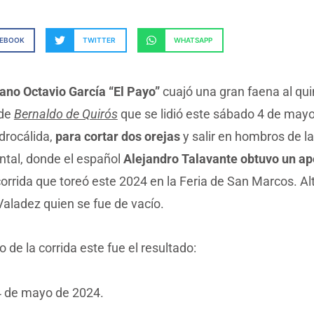
CEBOOK
TWITTER
WHATSAPP
tano Octavio García “El Payo”
cuajó una gran faena al qui
 de
Bernaldo de Quirós
que se lidió este sábado 4 de mayo
idrocálida,
para cortar dos orejas
y salir en hombros de l
al, donde el español
Alejandro Talavante obtuvo un ap
corrida que toreó este 2024 en la Feria de San Marcos. A
aladez quien se fue de vacío.
o de la corrida este fue el resultado:
 de mayo de 2024.