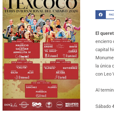
FA
El quere
encierro
capital h
Monument
la única 
con Leo V
Al termin
Sábado 4