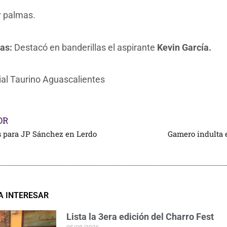
y palmas.
as:
Destacó en banderillas el aspirante
Kevin García.
ial Taurino Aguascalientes
OR
as para JP Sánchez en Lerdo
Gamero indulta 
A INTERESAR
Lista la 3era edición del Charro Fest
05/08/2026