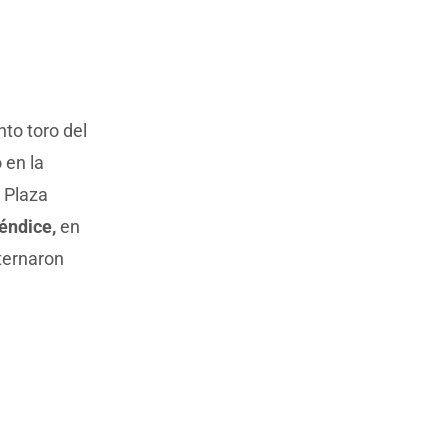
nto toro del
 en la
a Plaza
éndice,
en
lternaron