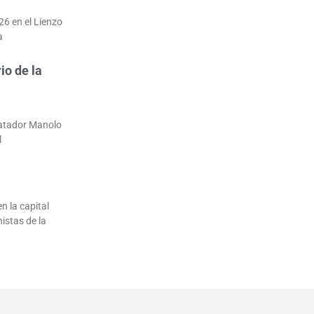
26 en el Lienzo
a
io de la
matador Manolo
l
n la capital
istas de la