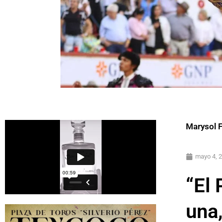
Marysol 
mayo 4, 
“El 
una