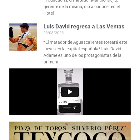
Productions, el matador Manolo Mejía,
gerente de la misma, dio a conocer en el
Hotel
Luis David regresa a Las Ventas
03/08/2026
*El matador de Aguascalientes toreará este
jueves en la capital española* Luis David
Adame es uno de los protagonistas de la
primera