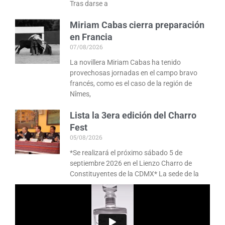
Tras darse a
Miriam Cabas cierra preparación
en Francia
07/08/2026
La novillera Miriam Cabas ha tenido
provechosas jornadas en el campo bravo
francés, como es el caso de la región de
Nîmes,
Lista la 3era edición del Charro
Fest
05/08/2026
*Se realizará el próximo sábado 5 de
septiembre 2026 en el Lienzo Charro de
Constituyentes de la CDMX* La sede de la