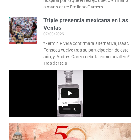
hospital por lo que el festejo quedó en mano
a mano entre Emiliano Gamero
Triple presencia mexicana en Las
Ventas
07/08/2026
*Fermín Rivera confirmará alternativa; Isaac
Fonseca vuelve tras su participación de este
año; y, Andrés García debuta como novillero*
Tras darse a