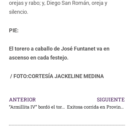
orejas y rabo; y, Diego San Román, oreja y
silencio.
PIE:
El torero a caballo de José Funtanet va en
ascenso en cada festejo.
/ FOTO:CORTESÍA JACKELINE MEDINA
ANTERIOR
SIGUIENTE
“Armillita IV” bordó el toreo en Ags.; orejas para Romero en Zacatecas
Exitosa corrida en Provincia Juriquilla