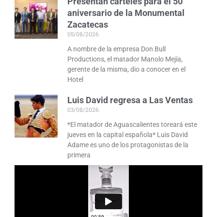
Presentan carteles para el 50
aniversario de la Monumental
Zacatecas
05/08/2026
A nombre de la empresa Don Bull
Productions, el matador Manolo Mejía,
gerente de la misma, dio a conocer en el
Hotel
Luis David regresa a Las Ventas
03/08/2026
*El matador de Aguascalientes toreará este
jueves en la capital española* Luis David
Adame es uno de los protagonistas de la
primera