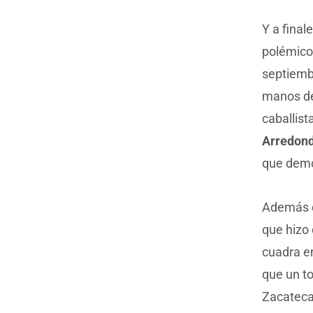
Y a final
polémico 
septiembr
manos de
caballist
Arredon
que demo
Además d
que hizo
cuadra e
que un t
Zacatecas