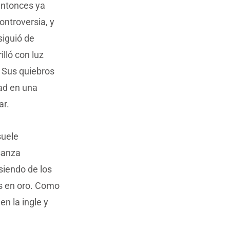
entonces ya
ontroversia, y
siguió de
lló con luz
 Sus quiebros
ad en una
ar.
suele
usanza
siendo de los
as en oro. Como
n la ingle y