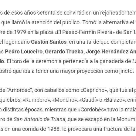
es de esos años setenta se convirtió en un rejoneador t
que llamó la atención del público. Tomó la alternativa el
e de 1979 en la plaza «El Paseo-Fermín Rivera» de San L
l legendario
Gastón Santos
, en una tarde que completar
as
Pedro Louceiro, Gerardo Trueba, Jorge Hernández An
do
. El toro de la ceremonia pertenecía a la ganadería de
L
stró que iba a tener una mayor proyección como jinete.
e “Amoroso”, con caballos como «Capricho», que fue el p
 quiebros, «Rumbero», «Moncho», «Gaudí» o «Balazo», enr
n distintas épocas, mientras que «Cordobés» tuvo la mala
oro de
San Antonio de Triana,
que se escapó en la Monum
 en una corrida de 1988. le provocara una fractura de l