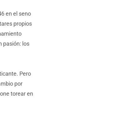
46 en el seno
tares propios
onamiento
 pasión: los
ticante. Pero
cambio por
one torear en