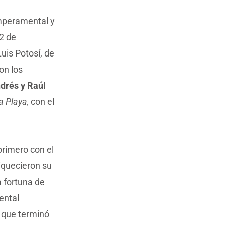
emperamental y
 2 de
uis Potosí, de
on los
drés y Raúl
a Playa,
con el
rimero con el
iquecieron su
 fortuna de
ental
a que terminó