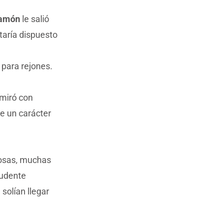
amón
le salió
taría dispuesto
 para rejones.
 miró con
e un carácter
iosas, muchas
udente
solían llegar