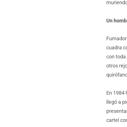
muriendo
Un homb
Fumador 
cuadra c
con toda 
otros re
quirófan
En 1984 h
llegó a 
presenta
cartel c