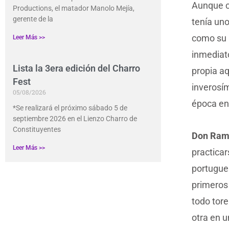
Aunque c
Productions, el matador Manolo Mejía,
gerente de la
tenía uno
como su 
Leer Más >>
inmediato
Lista la 3era edición del Charro
propia a
Fest
inverosí
05/08/2026
época en
*Se realizará el próximo sábado 5 de
septiembre 2026 en el Lienzo Charro de
Constituyentes
Don Ram
Leer Más >>
practicar
portugues
primeros
todo tore
otra en u