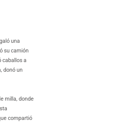
egaló una
ió su camión
ó caballos a
a, donó un
de milla, donde
sta
que compartió