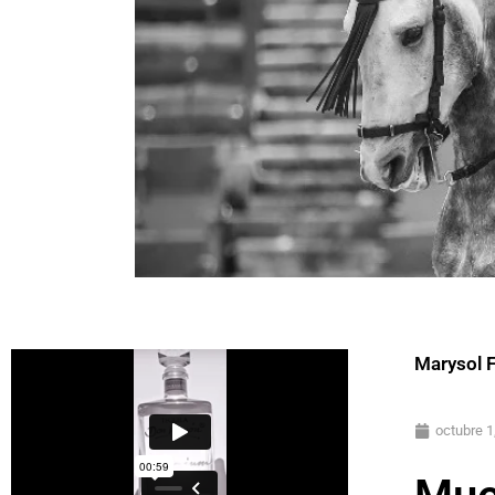
Marysol 
octubre 1