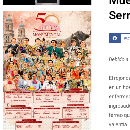
Mue
Ser
FA
Debido a 
El rejon
en un ho
enfermed
ingresado
férreo qu
valentía.