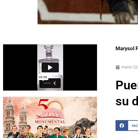
Marysol 
marzo 22
Pue
su 
FA