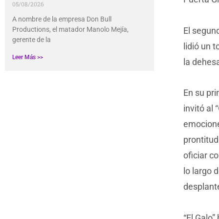
05/08/2026
A nombre de la empresa Don Bull
El segund
Productions, el matador Manolo Mejía,
gerente de la
lidió un 
Leer Más >>
la dehesa
En su pr
invitó al
emociones
prontitud
oficiar c
lo largo 
desplante
“El Galo”