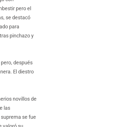
bestir pero el
as, se destacó
zado para
tras pinchazo y
o pero, después
era. El diestro
erios novillos de
e las
e suprema se fue
e valoró su