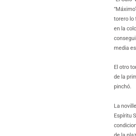
“Máximo”;
torero lo
en la col
conseguir
media est
El otro t
de la pri
pinchó.
La novill
Espíritu 
condicion
de la pla