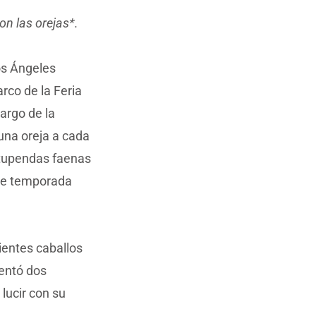
on las orejas*.
os Ángeles
rco de la Feria
largo de la
una oreja a cada
estupendas faenas
nte temporada
uientes caballos
rentó dos
 lucir con su