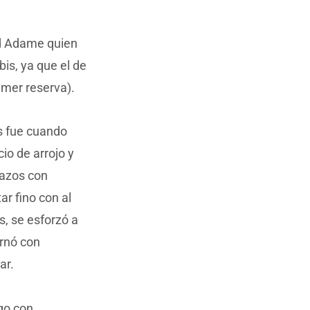
id Adame quien
bis, ya que el de
rimer reserva).
s fue cuando
cio de arrojo y
tazos con
ar fino con al
s, se esforzó a
ornó con
ar.
go con