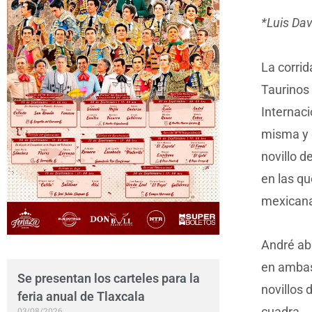
*Luis Dav
La corrid
Taurinos 
Internaci
misma y d
novillo d
en las qu
mexican
André abr
en ambas 
Se presentan los carteles para la
novillos 
feria anual de Tlaxcala
cuadra.
03/08/2026