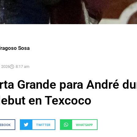
Fragoso Sosa
, 2026
8:17 am
rta Grande para André du
debut en Texcoco
CEBOOK
TWITTER
WHATSAPP