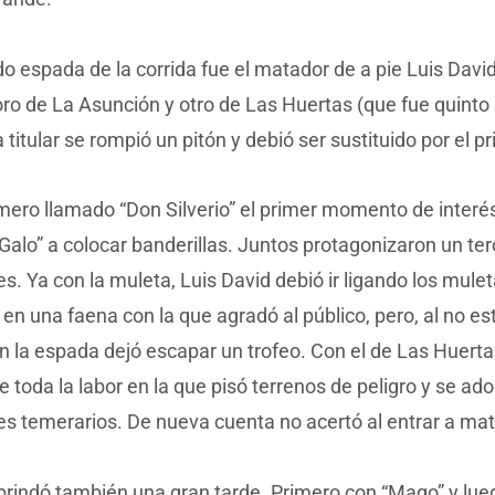
o espada de la corrida fue el matador de a pie Luis Dav
toro de La Asunción y otro de Las Huertas (que fue quinto 
 titular se rompió un pitón y debió ser sustituido por el p
imero llamado “Don Silverio” el primer momento de interé
 “Galo” a colocar banderillas. Juntos protagonizaron un ter
. Ya con la muleta, Luis David debió ir ligando los mule
 en una faena con la que agradó al público, pero, al no est
on la espada dejó escapar un trofeo. Con el de Las Huerta
de toda la labor en la que pisó terrenos de peligro y se ad
s temerarios. De nueva cuenta no acertó al entrar a mat
 brindó también una gran tarde. Primero con “Mago” y lue