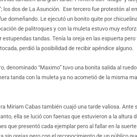
 los dos de La Asunción. Ese tercero fue protestón al em
 fue domeñando. Le ejecutó un bonito quite por chicuelin
ocación de palitroques y con la muleta estuvo muy esfor
 estupendas tandas. Tenía la oreja en las espuerta pero 
ocada, perdió la posibilidad de recibir apéndice alguno.
oro, denominado “Maximo” tuvo una bonita salida al rued
mera tanda con la muleta ya no acometió de la misma man
era Miriam Cabas también cuajó una tarde valiosa. Ante s
Santo, ella se lució con faenas que estuvieron a la altura d
es que presentó cada ejemplar pero al fallar en la suert
za sin orejas pero con el reconocimiento de un público qu