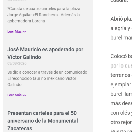
*Consta de cuatro carteles para la plaza
Jorge Aguilar «El Ranchero». Además la
Abrió pla
gobernadora Lorena
alegría y
Leer Más >>
burel man
José Mauricio es apoderado por
Colocó b
Víctor Galindo
03/08/2026
por lo qu
Se dio a conocer a través de un comunicado
terrenos 
El reconocido taurino mexicano Víctor
ejemplar 
Galindo
burel lla
Leer Más >>
más dese
con olés 
Presentan carteles para el 50
aniversario de la Monumental
otro rejo
Zacatecas
Puerta G