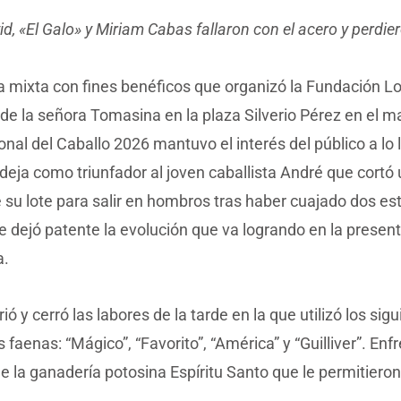
id, «El Galo» y Miriam Cabas fallaron con el acero y perdier
a mixta con fines benéficos que organizó la Fundación L
de la señora Tomasina en la plaza Silverio Pérez en el ma
onal del Caballo 2026 mantuvo el interés del público a lo 
eja como triunfador al joven caballista André que cortó 
e su lote para salir en hombros tras haber cuajado dos 
e dejó patente la evolución que va logrando en la prese
a.
ió y cerró las labores de la tarde en la que utilizó los sig
faenas: “Mágico”, “Favorito”, “América” y “Guilliver”. Enf
de la ganadería potosina Espíritu Santo que le permitieron