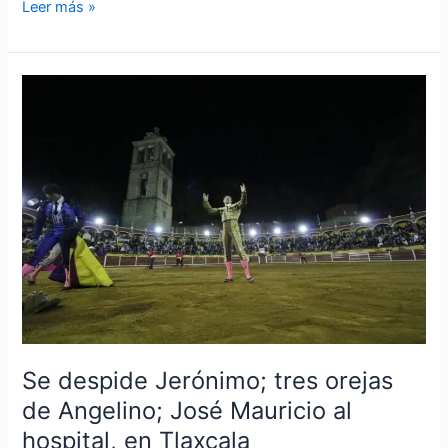
Leer más »
Se
despide
Jerónimo;
tres
orejas
de
Angelino;
José
Mauricio
al
hospital,
en
Tlaxcala
Se despide Jerónimo; tres orejas
de Angelino; José Mauricio al
hospital, en Tlaxcala