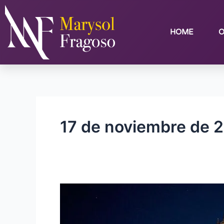
Ir
al
contenido
HOME
O
17 de noviembre de 
Listo
el
Festival