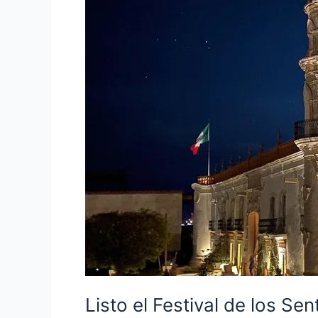
de
los
Sentidos
en
Zotoluca
Listo el Festival de los Se