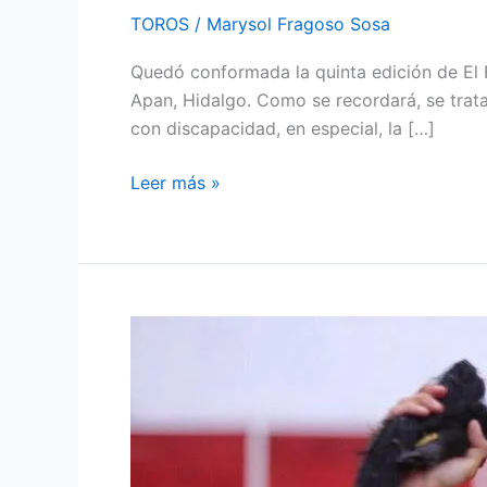
TOROS
/
Marysol Fragoso Sosa
Quedó conformada la quinta edición de El F
Apan, Hidalgo. Como se recordará, se trata
con discapacidad, en especial, la […]
Leer más »
Ricardo
de
Santiago
se
doctora
el