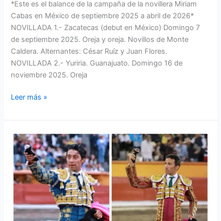
*Este es el balance de la campaña de la novillera Miriam
Cabas en México de septiembre 2025 a abril de 2026*
NOVILLADA 1.- Zacatecas (debut en México) Domingo 7
de septiembre 2025. Oreja y oreja. Novillos de Monte
Caldera. Alternantes: César Ruíz y Juan Flores.
NOVILLADA 2.- Yuriria. Guanajuato. Domingo 16 de
noviembre 2025. Oreja
Leer más »
Oreja
por
coleta
en
la
Corrida
Extraordinaria
de