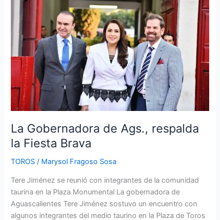
de
Ags.,
respalda
la
Fiesta
Brava
La Gobernadora de Ags., respalda
la Fiesta Brava
TOROS
/
Marysol Fragoso Sosa
Tere Jiménez se reunió con integrantes de la comunidad
taurina en la Plaza Monumental La gobernadora de
Aguascalientes Tere Jiménez sostuvo un encuentro con
algunos integrantes del medio taurino en la Plaza de Toros