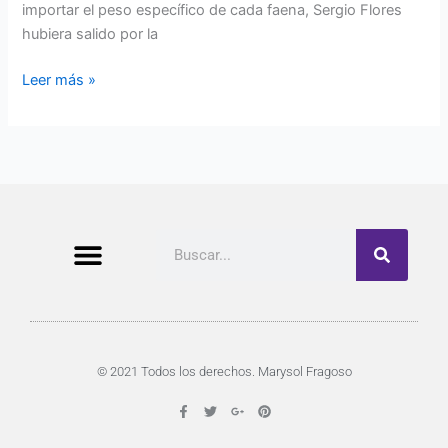
importar el peso específico de cada faena, Sergio Flores
hubiera salido por la
Leer más »
Buscar
© 2021 Todos los derechos. Marysol Fragoso
F
T
G
P
a
w
o
i
c
i
o
n
e
t
g
t