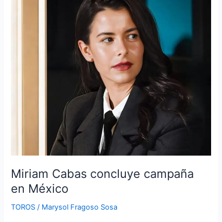
Cabas
concluye
campaña
en
México
Miriam Cabas concluye campaña
en México
TOROS
/
Marysol Fragoso Sosa