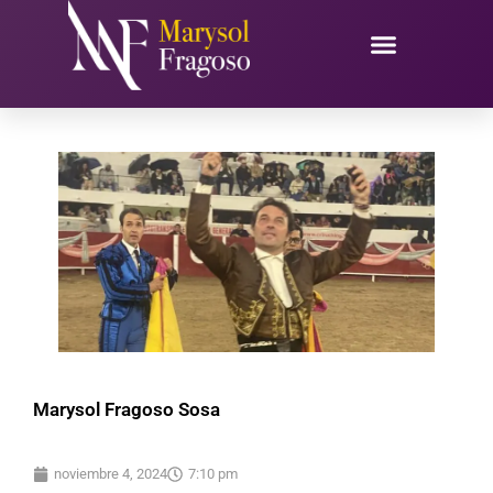
Ir
al
contenido
Marysol Fragoso Sosa
noviembre 4, 2024
7:10 pm