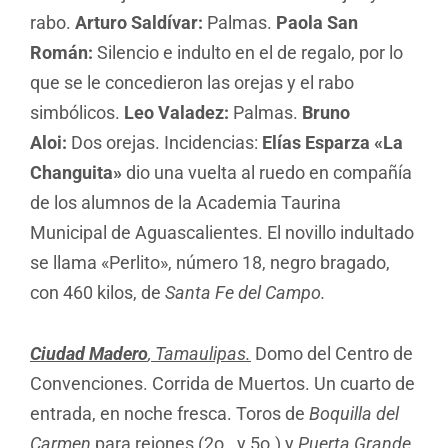
rabo.
Arturo Saldívar:
Palmas.
Paola San
Román:
Silencio e indulto en el de regalo, por lo
que se le concedieron las orejas y el rabo
simbólicos.
Leo Valadez:
Palmas.
Bruno
Aloi:
Dos orejas. Incidencias:
Elías Esparza «La
Changuita»
dio una vuelta al ruedo en compañía
de los alumnos de la Academia Taurina
Municipal de Aguascalientes. El novillo indultado
se llama «Perlito», número 18, negro bragado,
con 460 kilos, de
Santa Fe del Campo.
Ciudad Madero
, Tamaulipas.
Domo del Centro de
Convenciones. Corrida de Muertos. Un cuarto de
entrada, en noche fresca. Toros de
Boquilla del
Carmen
para rejones (2o., y 5o.) y
Puerta Grande
.