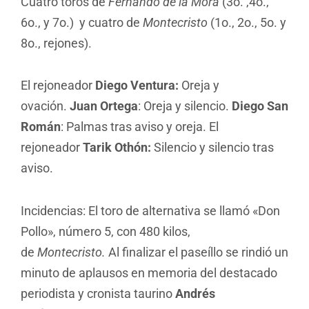
Cuatro toros de
Fernando de la Mora
(3o. ,4o.,
6o., y 7o.) y cuatro de
Montecristo
(1o., 2o., 5o. y
8o., rejones).
El rejoneador
Diego Ventura:
Oreja y
ovación.
Juan Ortega
: Oreja y silencio.
Diego San
Román
: Palmas tras aviso y oreja. El
rejoneador
Tarik Othón:
Silencio y silencio tras
aviso.
Incidencias: El toro de alternativa se llamó «Don
Pollo», número 5, con 480 kilos,
de
Montecristo.
Al finalizar el paseíllo se rindió un
minuto de aplausos en memoria del destacado
periodista y cronista taurino
Andrés