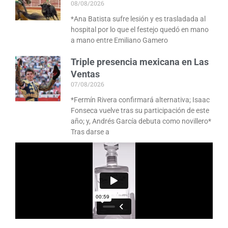
08/08/2026
*Ana Batista sufre lesión y es trasladada al
hospital por lo que el festejo quedó en mano
a mano entre Emiliano Gamero
Triple presencia mexicana en Las
Ventas
07/08/2026
*Fermín Rivera confirmará alternativa; Isaac
Fonseca vuelve tras su participación de este
año; y, Andrés García debuta como novillero*
Tras darse a