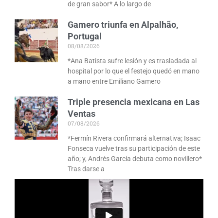
de gran sabor* A lo largo de
Gamero triunfa en Alpalhão,
Portugal
08/08/2026
*Ana Batista sufre lesión y es trasladada al
hospital por lo que el festejo quedó en mano
a mano entre Emiliano Gamero
Triple presencia mexicana en Las
Ventas
07/08/2026
*Fermín Rivera confirmará alternativa; Isaac
Fonseca vuelve tras su participación de este
año; y, Andrés García debuta como novillero*
Tras darse a