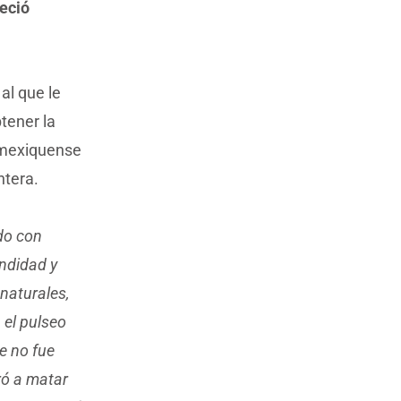
reció
al que le
tener la
l mexiquense
ntera.
ado con
undidad y
naturales,
 el pulseo
e no fue
iró a matar