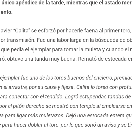
l único apéndice de la tarde, mientras que el astado me
lento.
avier “Calita” se esforzó por hacerle faena al primer toro, 
or transmisión. Fue una labor larga en la búsqueda de ob
a que pedía el ejemplar para tomar la muleta y cuando e
tró, obtuvo una tanda muy buena. Remató de estocada e
 ejemplar fue uno de los toros buenos del encierro, premi
 el arrastre, por su clase y fijeza. Calita lo toreó con prof
para conectar con el tendido. Logró estupendas tandas de 
or el pitón derecho se mostró con temple al emplearse en
ga para ligar más muletazos. Dejó una estocada entera qu
e para hacer doblar al toro, por lo que sonó un aviso y se t