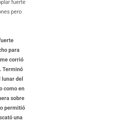
plar fuerte
iones pero
fuerte
ucho para
rme corrió
s. Terminó
 lunar del
pio como en
nera sobre
o permitió
escató una