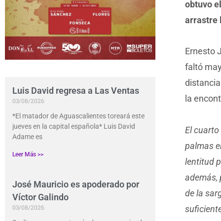
obtuvo e
arrastre 
Ernesto J
faltó may
distanci
Luis David regresa a Las Ventas
la encon
03/08/2026
*El matador de Aguascalientes toreará este
jueves en la capital española* Luis David
El cuarto
Adame es
palmas en
Leer Más >>
lentitud 
además, p
José Mauricio es apoderado por
de la sar
Víctor Galindo
03/08/2026
suficient