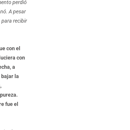
mento perdió
onó. A pesar
 para recibir
ue con el
luciera con
echa, a
 bajar la
,
 pureza.
e fue el