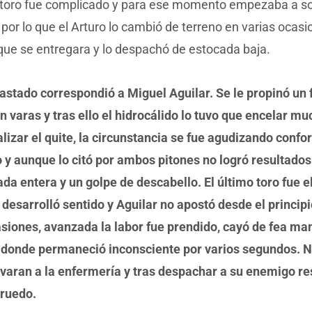
o toro fue complicado y para ese momento empezaba a so
, por lo que el Arturo lo cambió de terreno en varias ocas
que se entregara y lo despachó de estocada baja.
 astado correspondió a Miguel Aguilar. Se le propinó un 
n varas y tras ello el hidrocálido lo tuvo que encelar m
lizar el quite, la circunstancia se fue agudizando confo
o y aunque lo citó por ambos pitones no logró resultado
da entera y un golpe de descabello. El último toro fue el
 desarrolló sentido y Aguilar no apostó desde el princi
asiones, avanzada la labor fue prendido, cayó de fea ma
, donde permaneció inconsciente por varios segundos. N
levaran a la enfermería y tras despachar a su enemigo r
 ruedo.