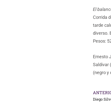
El balanc
Corrida 
tarde ca
diverso. 
Pesos: 52
Ernesto J
Saldivar 
(negro y 
ANTERI