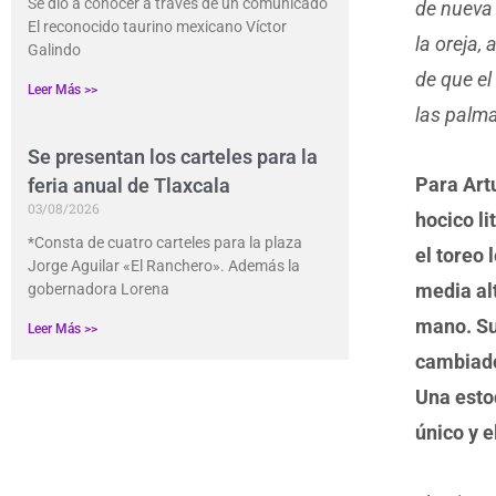
Se dio a conocer a través de un comunicado
de nueva 
El reconocido taurino mexicano Víctor
la oreja,
Galindo
de que el
Leer Más >>
las palm
Se presentan los carteles para la
Para Art
feria anual de Tlaxcala
03/08/2026
hocico li
*Consta de cuatro carteles para la plaza
el toreo
Jorge Aguilar «El Ranchero». Además la
media alt
gobernadora Lorena
mano. Su 
Leer Más >>
cambiado
Una esto
único y e