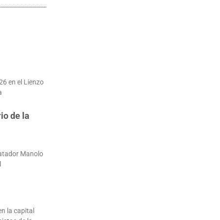
26 en el Lienzo
a
io de la
matador Manolo
l
n la capital