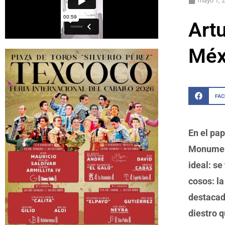
mayo 1, 
Artu
Méx
FA
En el pap
Monument
ideal: se
cosos: l
destacado
diestro q