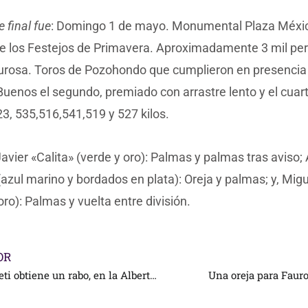
e final fue
: Domingo 1 de mayo. Monumental Plaza Méxic
de los Festejos de Primavera. Aproximadamente 3 mil pe
lurosa. Toros de Pozohondo que cumplieron en presencia
Buenos el segundo, premiado con arrastre lento y el cuar
3, 535,516,541,519 y 527 kilos.
avier «Calita» (verde y oro): Palmas y palmas tras aviso; 
(azul marino y bordados en plata): Oreja y palmas; y, Migu
oro): Palmas y vuelta entre división.
OR
Diego Silveti obtiene un rabo, en la Alberto Balderas
Una oreja para Faur