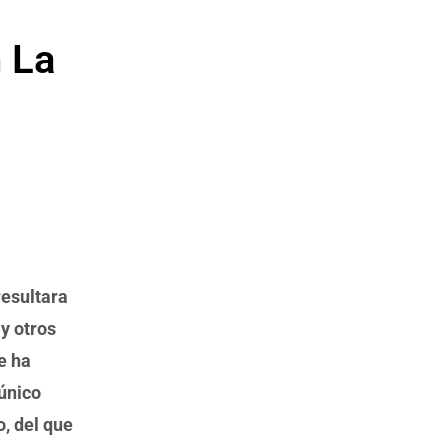
n La
esultara
 y otros
e ha
 único
o, del que