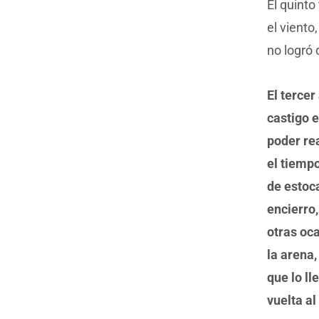
El quint
el viento
no logró 
El tercer
castigo e
poder rea
el tiemp
de estoca
encierro,
otras oc
la arena
que lo l
vuelta al