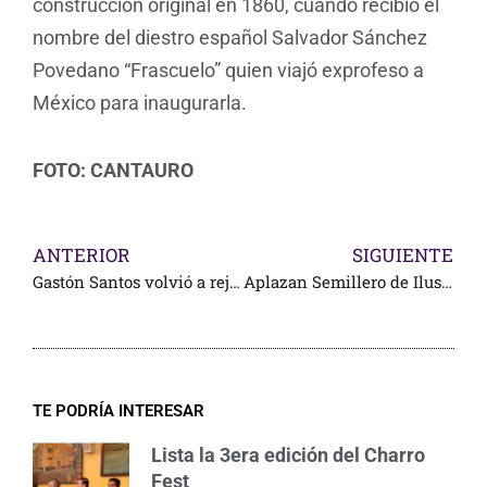
construcción original en 1860, cuando recibió el
nombre del diestro español Salvador Sánchez
Povedano “Frascuelo” quien viajó exprofeso a
México para inaugurarla.
FOTO: CANTAURO
ANTERIOR
SIGUIENTE
Gastón Santos volvió a rejonear, al lado de Cuauhtémoc Ayala
Aplazan Semillero de Ilusiones; debido a contagios de Covid
TE PODRÍA INTERESAR
Lista la 3era edición del Charro
Fest