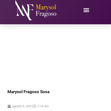
Ir
al
contenido
Marysol Fragoso Sosa
agosto 3, 2021
2:14 am