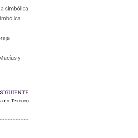
ja simbólica
simbólica
oreja
 Macías y
SIGUIENTE
la en Texcoco