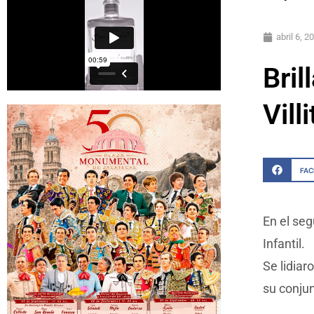
abril 6, 2
Bril
Vill
FA
En el seg
Infantil.
Se lidiar
su conju