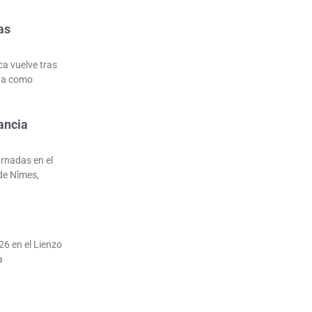
as
ca vuelve tras
uta como
ancia
ornadas en el
de Nîmes,
26 en el Lienzo
a