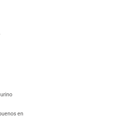
o
aurino
 buenos en