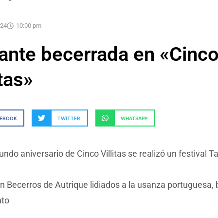
024
10:00 pm
lante becerrada en «Cinc
itas»
CEBOOK
TWITTER
WHATSAPP
undo aniversario de Cinco Villitas se realizó un festival T
on Becerros de Autrique lidiados a la usanza portuguesa,
nto