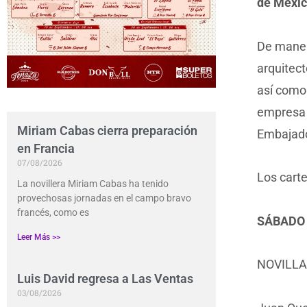
de Méxic
De manera
arquitec
así como
empres
Miriam Cabas cierra preparación
Embajador
en Francia
07/08/2026
Los carte
La novillera Miriam Cabas ha tenido
provechosas jornadas en el campo bravo
francés, como es
SÁBADO 
Leer Más >>
NOVILL
Luis David regresa a Las Ventas
03/08/2026