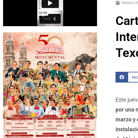
febrero 2
Cart
Inte
Tex
FA
Este juev
por una n
marzo y e
instalaci