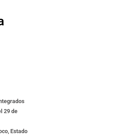
a
integrados
el 29 de
oco, Estado