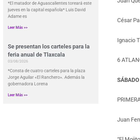
Juan Que
*El matador de Aguascalientes toreará este
jueves en la capital española* Luis David
Adame es
César Pa
Leer Más >>
Ignacio T
Se presentan los carteles para la
feria anual de Tlaxcala
6 ATLAN
03/08/2026
*Consta de cuatro carteles para la plaza
Jorge Aguilar «El Ranchero». Además la
SÁBADO 5
gobernadora Lorena
Leer Más >>
PRIMERA
Juan Fe
“El Mojito