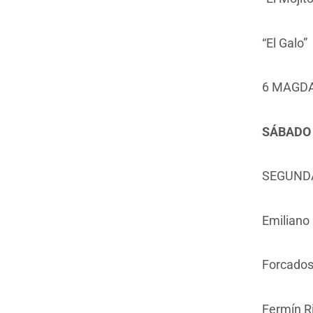
“El Galo”
6 MAGD
SÁBADO 1
SEGUNDA
Emiliano
Forcado
Fermín R