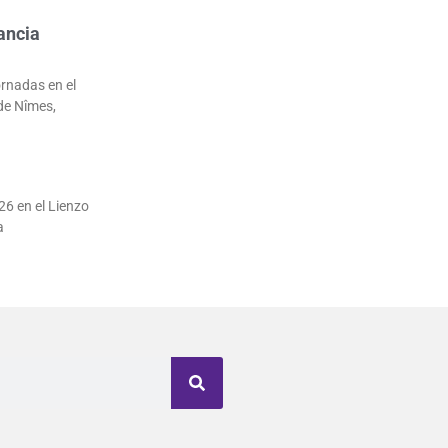
ancia
ornadas en el
de Nîmes,
26 en el Lienzo
a