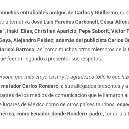
muchos entrañables amigos de Carlos y Guillermo
, co
de alternativa
José Luis Paredes Carbonell, César Alfo
a”, Iñaki Elías, Christian Aparicio, Pepe Saborit, Víctor 
Gaya, Alejandro Peláez; además del publicista Carlos Qu
Marisol Barroso;
así como muchos otros miembros de la f
que fueron llegando a presentar sus respetos.
ersona que más creyó en mí y le agradezco todo lo que hizo
l matador Carlos Rondero,
a sus allegados presentes y a 
antes de los medios de comunicación que le llamaron al c
 lugares de México como de otros países taurinos,
espe
érica, como Ecuador, donde Rondero padre,
tomó la al