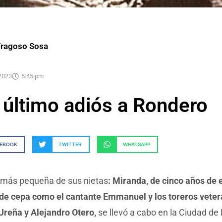
Fragoso Sosa
 2023
5:45 pm
 último adiós a Rondero
CEBOOK
TWITTER
WHATSAPP
 más pequeña de sus nietas
: Miranda, de cinco años de 
 de cepa como el cantante Emmanuel y los toreros vete
reña y Alejandro Otero,
se llevó a cabo en la Ciudad de