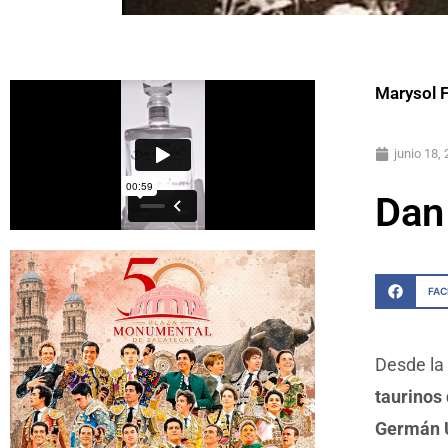
Marysol 
junio 18,
Dan
FA
Desde la
taurinos
Germán U