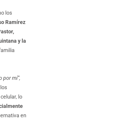
mo los
nso Ramírez
Pastor,
intana y la
amilia
 por mí”,
los
elular, lo
cialmente
ternativa en