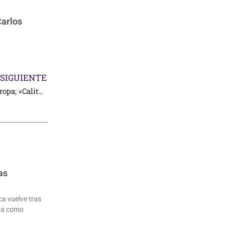
Carlos
SIGUIENTE
Mexicanos triunfadores en Europa; «Calita» a Madrid
as
ca vuelve tras
uta como