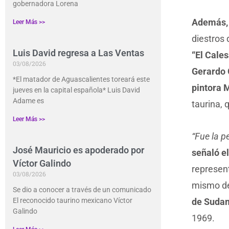
gobernadora Lorena
Además, 
Leer Más >>
diestros 
Luis David regresa a Las Ventas
“El Cales
03/08/2026
Gerardo 
*El matador de Aguascalientes toreará este
pintora 
jueves en la capital española* Luis David
Adame es
taurina, 
Leer Más >>
“Fue la p
José Mauricio es apoderado por
señaló e
Víctor Galindo
represent
03/08/2026
mismo de
Se dio a conocer a través de un comunicado
de Sudam
El reconocido taurino mexicano Víctor
Galindo
1969.