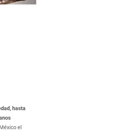
edad, hasta
ranos
 México el