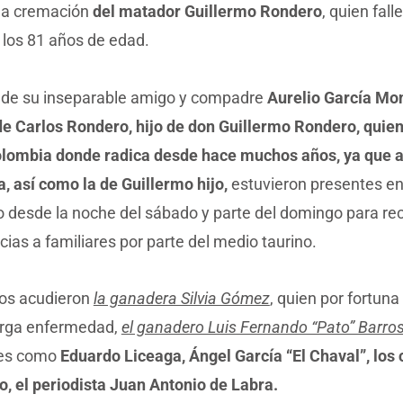
 la cremación
del matador Guillermo Rondero
, quien falle
 los 81 años de edad.
a de su inseparable amigo y compadre
Aurelio García Mo
de Carlos Rondero, hijo de don Guillermo Rondero, quien
lombia donde radica desde hace muchos años, ya que a
a, así como la de Guillermo hijo,
estuvieron presentes en
desde la noche del sábado y parte del domingo para reci
ias a familiares por parte del medio taurino.
tos acudieron
la ganadera Silvia Gómez
, quien por fortun
arga enfermedad,
el ganadero Luis Fernando “Pato” Barro
es como
Eduardo Liceaga, Ángel García “El Chaval”, los
, el periodista Juan Antonio de Labra.