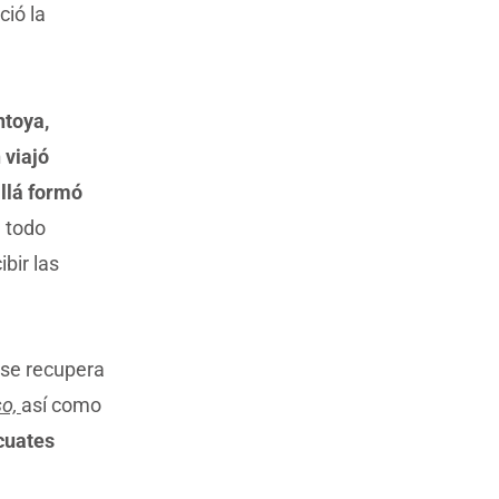
ció la
ntoya,
 viajó
llá formó
 todo
bir las
a se recupera
so,
así como
 cuates