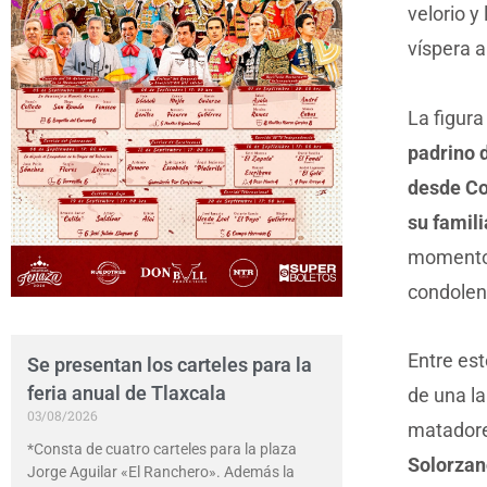
velorio y
víspera a
La figur
padrino 
desde Co
su famili
momento 
condolenc
Entre es
Se presentan los carteles para la
feria anual de Tlaxcala
de una l
03/08/2026
matador
*Consta de cuatro carteles para la plaza
Solorzano
Jorge Aguilar «El Ranchero». Además la