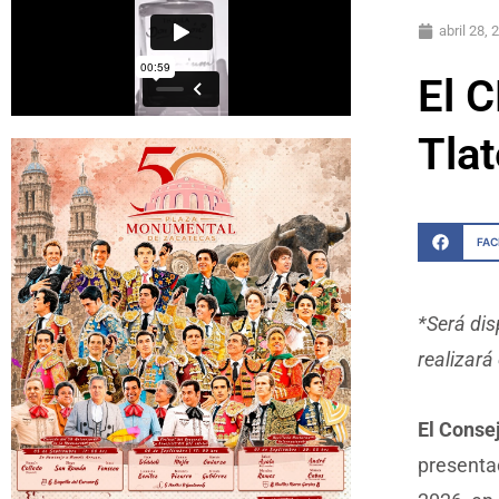
abril 28, 
El C
Tlat
FA
*Será dis
realizará
El Conse
presentac