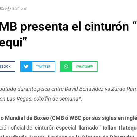
2026
8:24 pm
MB presenta el cinturón “
equi”
CEBOOK
TWITTER
WHATSAPP
putado durante pelea entre David Benavidez vs Zurdo Ram
 en Las Vegas, este fin de semana*.
jo Mundial de Boxeo (CMB
ó WBC por sus siglas en inglé
ión oficial del cinturón especial llamado
“Tollan Tlatequ