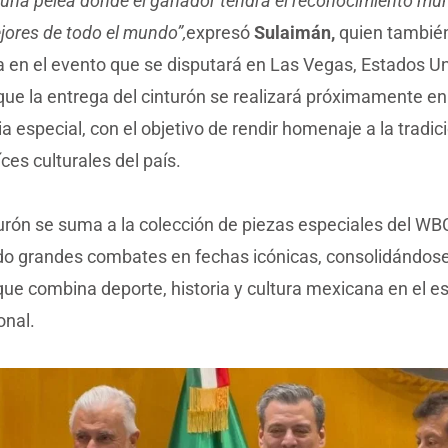
r una pelea donde el ganador tendrá el reconocimiento mu
jores de todo el mundo”,
expresó
Sulaimán,
quien también
a en el evento que se disputará en Las Vegas, Estados U
que la entrega del cinturón se realizará próximamente e
 especial, con el objetivo de rendir homenaje a la tradic
íces culturales del país.
turón se suma a la colección de piezas especiales del W
ido grandes combates en fechas icónicas, consolidándo
ue combina deporte, historia y cultura mexicana en el e
onal.