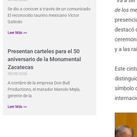
“Va a se
Se dio a conocer a través de un comunicado
de los me
El reconocido taurino mexicano Víctor
presenci
Galindo
destacó 
Leer Más >>
ceremonia
y a las ra
Presentan carteles para el 50
aniversario de la Monumental
Zacatecas
Este cin
05/08/2026
distingu
A nombre de la empresa Don Bull
símbolo q
Productions, el matador Manolo Mejía,
gerente de la
internaci
Leer Más >>