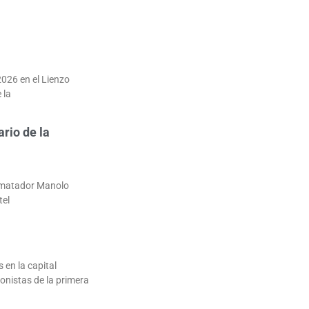
2026 en el Lienzo
 la
ario de la
l matador Manolo
tel
 en la capital
onistas de la primera