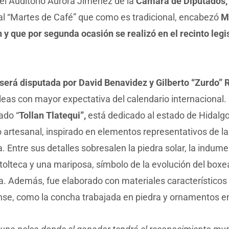
el Auditorio Aurora Jiménez de la
Cámara de Diputados,
nal “Martes de Café” que como es tradicional, encabezó
M
y que por segunda ocasión se realizó en el recinto legi
 será disputada por David Benavidez y Gilberto “Zurdo”
leas con mayor expectativa del calendario internacional. 
ado “
Tollan Tlatequi”,
está dedicado al estado de Hidalgo
 artesanal, inspirado en elementos representativos de la
 Entre sus detalles sobresalen la piedra solar, la indume
tolteca y una mariposa, símbolo de la evolución del boxea
a. Además, fue elaborado con materiales característicos 
nse, como la concha trabajada en piedra y ornamentos en