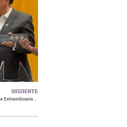
SIGUIENTE
Oreja por coleta en la Corrida Extraordinaria de Apizaco, Tlaxcala