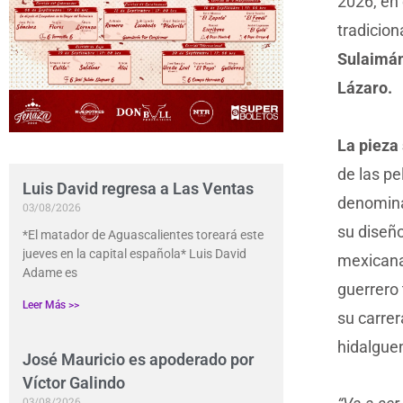
2026, en 
tradicio
Sulaimán 
Lázaro.
La pieza
de las pe
Luis David regresa a Las Ventas
denomin
03/08/2026
su diseño
*El matador de Aguascalientes toreará este
jueves en la capital española* Luis David
mexicana.
Adame es
guerrero 
Leer Más >>
su carrer
hidalgue
José Mauricio es apoderado por
Víctor Galindo
03/08/2026