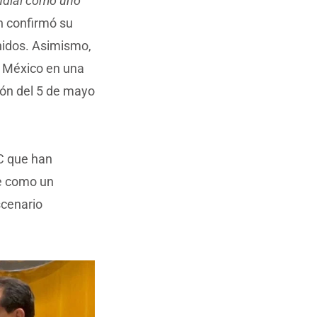
ndial como uno
 confirmó su
nidos. Asimismo,
n México en una
ión del 5 de mayo
BC que han
se como un
scenario