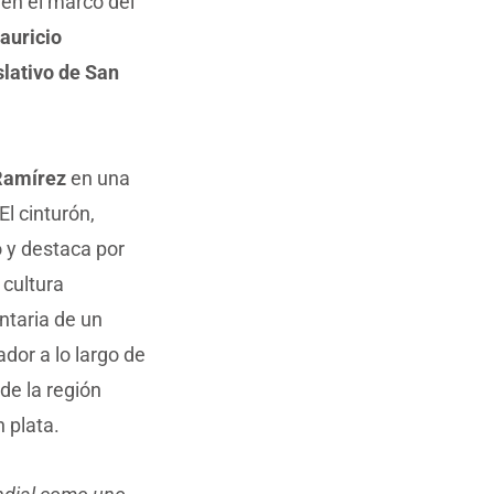
en el marco del
auricio
slativo de San
 Ramírez
en una
El cinturón,
 y destaca por
 cultura
ntaria de un
dor a lo largo de
de la región
 plata.