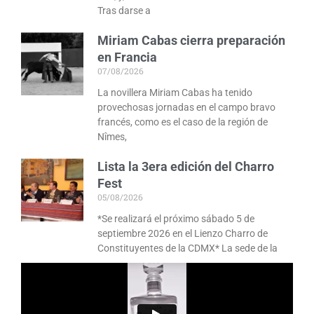
Tras darse a
Miriam Cabas cierra preparación
en Francia
07/08/2026
La novillera Miriam Cabas ha tenido
provechosas jornadas en el campo bravo
francés, como es el caso de la región de
Nîmes,
Lista la 3era edición del Charro
Fest
05/08/2026
*Se realizará el próximo sábado 5 de
septiembre 2026 en el Lienzo Charro de
Constituyentes de la CDMX* La sede de la