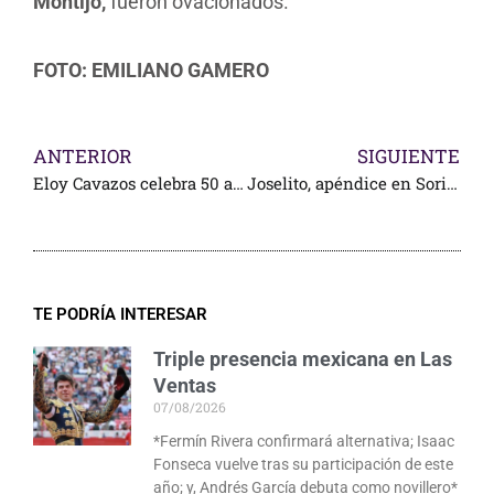
Montijo,
fueron ovacionados.
FOTO: EMILIANO GAMERO
ANTERIOR
SIGUIENTE
Eloy Cavazos celebra 50 aniversario matrimonial
Joselito, apéndice en Soria; dos para De Justo
TE PODRÍA INTERESAR
Triple presencia mexicana en Las
Ventas
07/08/2026
*Fermín Rivera confirmará alternativa; Isaac
Fonseca vuelve tras su participación de este
año; y, Andrés García debuta como novillero*