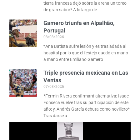
tierra francesa dejó sobre la arena un toreo
de gran sabor* A lo largo de
Gamero triunfa en Alpalhão,
Portugal
08/08/2026
*Ana Batista sufre lesión y es trasladada al
hospital por lo que el festejo quedó en mano
a mano entre Emiliano Gamero
Triple presencia mexicana en Las
Ventas
07/08/2026
*Fermín Rivera confirmará alternativa; Isaac
Fonseca vuelve tras su participación de este
año; y, Andrés García debuta como novillero*
Tras darse a