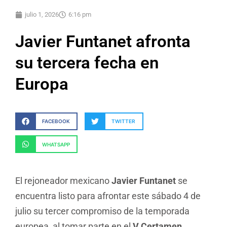
julio 1, 2026
6:16 pm
Javier Funtanet afronta
su tercera fecha en
Europa
FACEBOOK
TWITTER
WHATSAPP
El rejoneador mexicano
Javier Funtanet
se
encuentra listo para afrontar este sábado 4 de
julio su tercer compromiso de la temporada
europea, al tomar parte en el
V Certamen