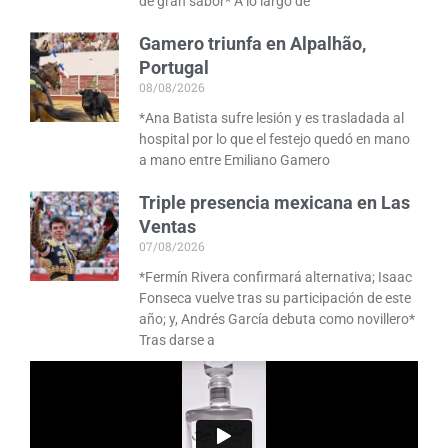
de gran sabor* A lo largo de
Gamero triunfa en Alpalhão,
Portugal
08/08/2026
*Ana Batista sufre lesión y es trasladada al
hospital por lo que el festejo quedó en mano
a mano entre Emiliano Gamero
Triple presencia mexicana en Las
Ventas
07/08/2026
*Fermín Rivera confirmará alternativa; Isaac
Fonseca vuelve tras su participación de este
año; y, Andrés García debuta como novillero*
Tras darse a