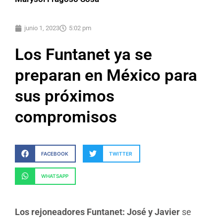
junio 1, 2023
5:02 pm
Los Funtanet ya se
preparan en México para
sus próximos
compromisos
FACEBOOK
TWITTER
WHATSAPP
Los rejoneadores Funtanet: José y Javier
se