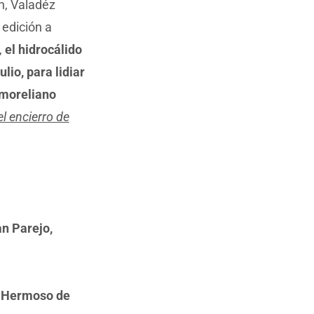
n, Valadéz
 edición a
,
el
hidrocálido
ulio, para
lidiar
 moreliano
el encierro de
an Parejo,
 Hermoso de