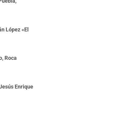
Puebla,
án López «El
o, Roca
Jesús Enrique