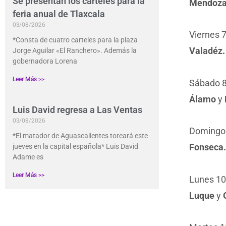
Se presentan los carteles para la
Mendoza
feria anual de Tlaxcala
03/08/2026
Viernes 7
*Consta de cuatro carteles para la plaza
Valadéz.
Jorge Aguilar «El Ranchero». Además la
gobernadora Lorena
Leer Más >>
Sábado 8 
Álamo
y
Luis David regresa a Las Ventas
03/08/2026
Domingo 
*El matador de Aguascalientes toreará este
Fonseca.
jueves en la capital española* Luis David
Adame es
Leer Más >>
Lunes 10 
Luque
y