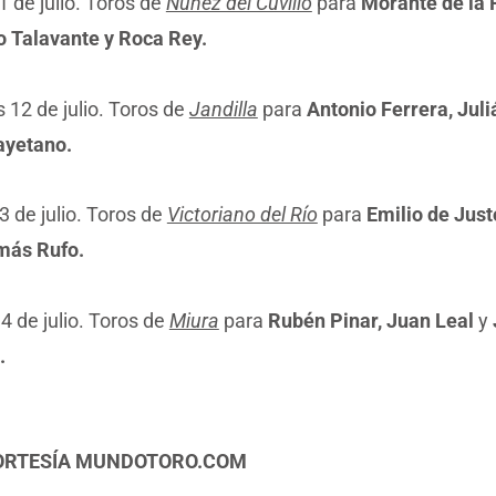
 de julio. Toros de
Núñez del Cuvillo
para
Morante de la 
o Talavante y Roca Rey.
 12 de julio. Toros de
Jandilla
para
Antonio Ferrera, Juli
yetano.
 de julio. Toros de
Victoriano del Río
para
Emilio de Just
ás Rufo.
4 de julio. Toros de
Miura
para
Rubén Pinar, Juan Leal
y
.
CORTESÍA MUNDOTORO.COM