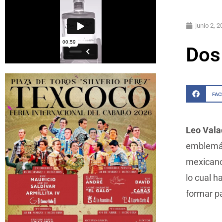
junio 2, 
Dos
FA
Leo Vala
emblemát
mexicano
lo cual h
formar pa