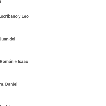
a.
 Escribano
y
Leo
Juan del
, Román
e
Isaac
a, Daniel