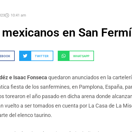
2023
10:41 am
 mexicanos en San Ferm
CEBOOK
TWITTER
WHATSAPP
déz e Isaac Fonseca
quedaron anunciados en la cartelerí
ica fiesta de los sanfermines, en Pamplona, España, pa
s torearon el año pasado en dicha arena donde alcanzaro
an vuelto a ser tomados en cuenta por La Casa de La Mis
rte del elenco taurino.