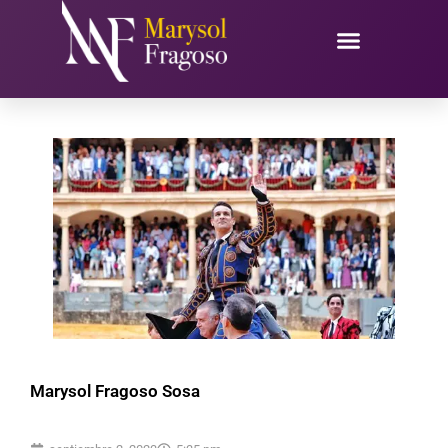
Ir
al
contenido
Marysol Fragoso Sosa