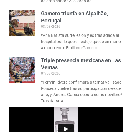
de gran sabor* A lo largo de
Gamero triunfa en Alpalhão,
Portugal
08/08/2026
*Ana Batista sufre lesión y es trasladada al
hospital por lo que el festejo quedó en mano
a mano entre Emiliano Gamero
Triple presencia mexicana en Las
Ventas
07/08/2026
*Fermín Rivera confirmará alternativa; Isaac
Fonseca vuelve tras su participación de este
año; y, Andrés García debuta como novillero*
Tras darse a