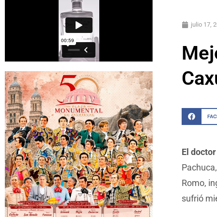
julio 17, 
Mejo
Cax
FA
El docto
Pachuca, 
Romo, in
sufrió mi