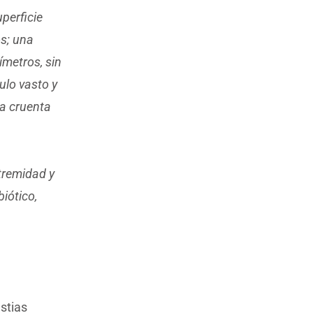
uperficie
os; una
ímetros, sin
ulo vasto y
da cruenta
xtremidad y
iótico,
stias