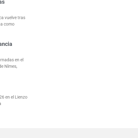
as
ca vuelve tras
uta como
ancia
ornadas en el
de Nîmes,
26 en el Lienzo
a