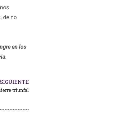
imos
, de no
angre en los
ia.
SIGUIENTE
ierre triunfal