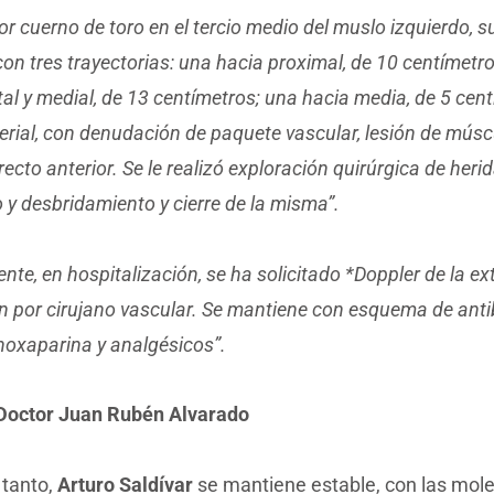
or cuerno de toro en el tercio medio del muslo izquierdo, s
 con tres trayectorias: una hacia proximal, de 10 centímetr
tal y medial, de 13 centímetros; una hacia media, de 5 cent
terial, con denudación de paquete vascular, lesión de músc
ecto anterior. Se le realizó exploración quirúrgica de heri
y desbridamiento y cierre de la misma”.
nte, en hospitalización, se ha solicitado *Doppler de la e
n por cirujano vascular. Se mantiene con esquema de antib
noxaparina y analgésicos”.
Doctor Juan Rubén Alvarado
 tanto,
Arturo Saldívar
se mantiene estable, con las mole