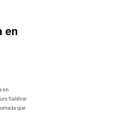
a en
a en
uro Saldívar
 cornada que