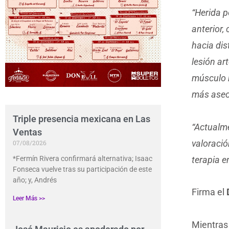
“Herida p
anterior,
hacia dis
lesión ar
músculo r
más aseo 
Triple presencia mexicana en Las
“Actualme
Ventas
valoració
07/08/2026
terapia e
*Fermín Rivera confirmará alternativa; Isaac
Fonseca vuelve tras su participación de este
año; y, Andrés
Firma el
Leer Más >>
Mientras