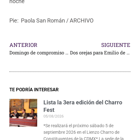
noche
Pie: Paola San Román / ARCHIVO
ANTERIOR
SIGUIENTE
Domingo de compromiso en las plazas del país
Dos orejas para Emilio de Justo en su debut mexicano
TE PODRÍA INTERESAR
Lista la 3era edición del Charro
Fest
05/08/2026
*Se realizará el próximo sábado 5 de
septiembre 2026 en el Lienzo Charro de
Constituyentes de la CDMX* La sede de la