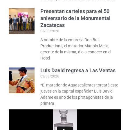
Presentan carteles para el 50
aniversario de la Monumental
Zacatecas
05/08/2026
A nombre de la empresa Don Bull
Productions, el matador Manolo Mejía,
gerente de la misma, dio a conocer en el
Hotel
Luis David regresa a Las Ventas
03/08/2026
*El matador de Aguascalientes toreará este
jueves en la capital española* Luis David
Adame es uno de los protagonistas de la
primera