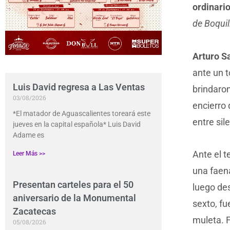
ordinario
de Boqui
Arturo Sa
ante un t
Luis David regresa a Las Ventas
brindaron
03/08/2026
encierro 
*El matador de Aguascalientes toreará este
entre sil
jueves en la capital española* Luis David
Adame es
Ante el t
Leer Más >>
una faena
Presentan carteles para el 50
luego des
aniversario de la Monumental
sexto, fu
Zacatecas
muleta. 
05/08/2026