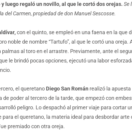
 y luego regaló un novillo, al que le cortó dos orejas.
Se 
lla del Carmen, propiedad de don Manuel Sescosse.
ldívar,
con el quinto, se empleó en una faena en la que 
oro noble de nombre “Tartufo”, al que le cortó una oreja. 
 palmas al toro en el arrastre. Previamente, ante el seg
que le brindó pocas opciones, ejecutó una labor esforza
encio.
ercero, el queretano
Diego San Román
realizó la apuesta
 de poder al tercero de la tarde, que empezó con embest
arrolló peligro. Lo despachó al primer viaje para cortar u
e para el queretano, la materia ideal para desbordar arte
Fue premiado con otra oreja.