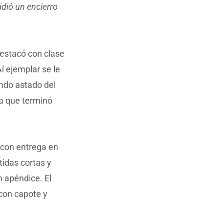
lidió un encierro
destacó con clase
Al ejemplar se le
undo astado del
da que terminó
 con entrega en
idas cortas y
n apéndice. El
 con capote y