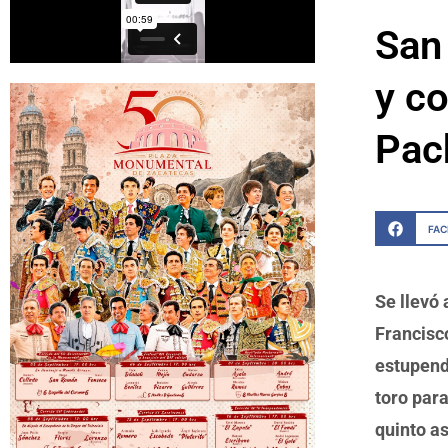
San 
y co
Pac
FA
Se llevó 
Francisco
estupend
toro par
quinto as