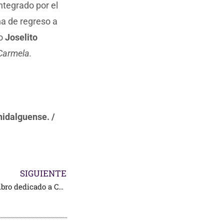
ntegrado por el
a de regreso a
do
Joselito
 Carmela.
hidalguense. /
SIGUIENTE
En Guadalajara presentan libro dedicado a Conchita Cintrón