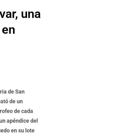
var, una
 en
eria de San
rató de un
trofeo de cada
 un apéndice del
uedo en su lote