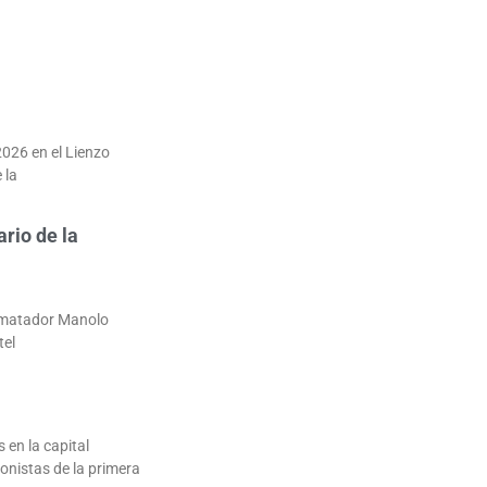
2026 en el Lienzo
 la
ario de la
l matador Manolo
tel
 en la capital
onistas de la primera