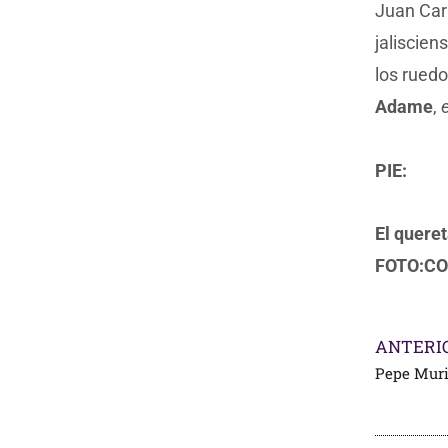
Juan Car
jaliscien
los ruedo
Adame
,
e
PIE:
El quere
FOTO:CO
ANTERI