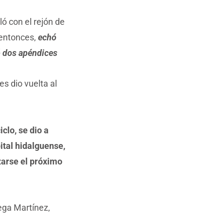
ó con el rejón de
 entonces,
echó
tó dos apéndices
s dio vuelta al
clo, se dio a
ital hidalguense,
zarse el próximo
tega Martínez,