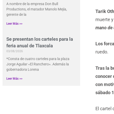
A nombre de la empresa Don Bull
Productions, el matador Manolo Mejía,
Tarik Ot
gerente de la
muerte y 
Leer Más >>
mano de u
Se presentan los carteles para la
Los forc
feria anual de Tlaxcala
03/08/2026
ruedo.
*Consta de cuatro carteles para la plaza
Jorge Aguilar «El Ranchero». Además la
Tras la b
gobernadora Lorena
conocer 
Leer Más >>
con motiv
sábado 1
El cartel