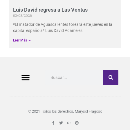
Luis David regresa a Las Ventas
03/08/2026
*El matador de Aguascalientes toreará este jueves en la
capital española* Luis David Adame es
Leer Más >>
Buscar
© 2021 Todos los derechos. Marysol Fragoso
F
T
G
P
a
w
o
i
c
i
o
n