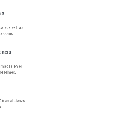
as
ca vuelve tras
uta como
ancia
ornadas en el
de Nîmes,
26 en el Lienzo
a