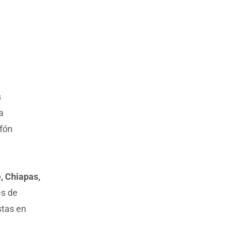
s
a
afón
, Chiapas,
es de
stas en