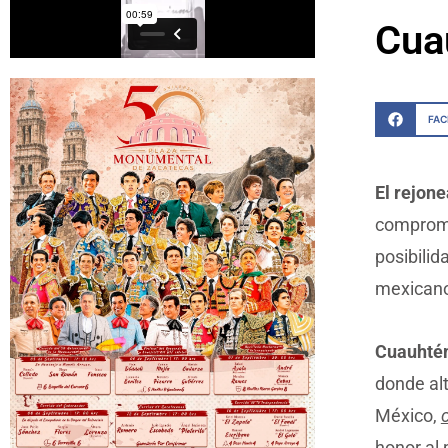
Cua
FA
El rejon
compromi
posibilid
mexica
Cuauhtém
donde al
México,
honor al