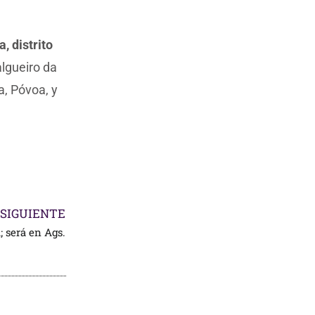
, distrito
algueiro da
a, Póvoa, y
SIGUIENTE
; será en Ags.