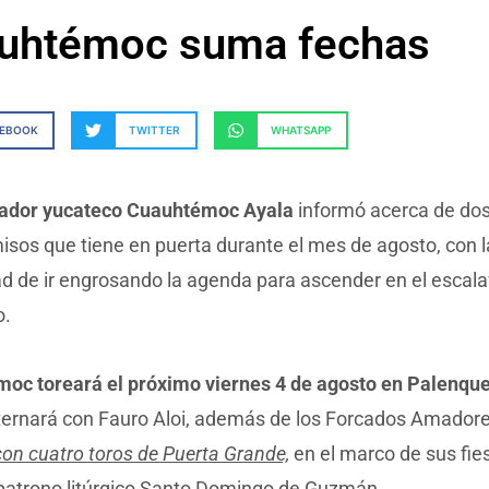
uhtémoc suma fechas
CEBOOK
TWITTER
WHATSAPP
eador yucateco Cuauhtémoc Ayala
informó acerca de do
sos que tiene en puerta durante el mes de agosto, con l
ad de ir engrosando la agenda para ascender en el escal
no.
oc toreará el próximo viernes 4 de agosto en Palenque
ternará con Fauro Aloi, además de los Forcados Amador
con cuatro toros de Puerta Grande,
en el marco de sus fie
 patrono litúrgico Santo Domingo de Guzmán.