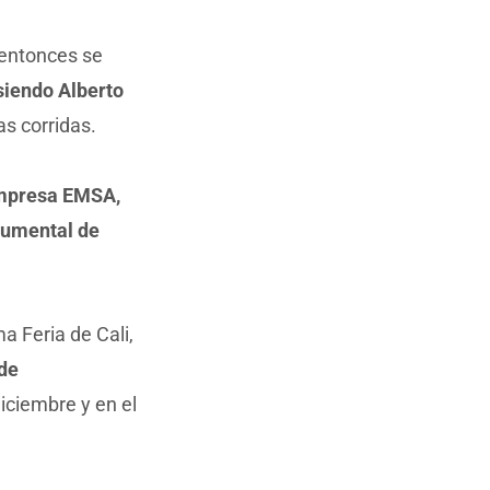
y entonces se
siendo Alberto
s corridas.
empresa EMSA,
numental de
a Feria de Cali,
 de
diciembre y en el