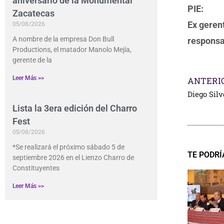
aniversario de la Monumental
PIE:
Zacatecas
Ex geren
05/08/2026
A nombre de la empresa Don Bull
respons
Productions, el matador Manolo Mejía,
gerente de la
Leer Más >>
ANTERI
Diego Sil
Lista la 3era edición del Charro
Fest
05/08/2026
*Se realizará el próximo sábado 5 de
TE PODRÍ
septiembre 2026 en el Lienzo Charro de
Constituyentes
Leer Más >>