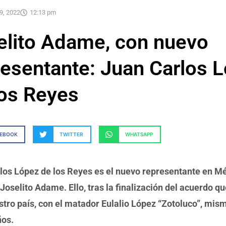
9, 2022
12:13 pm
elito Adame, con nuevo
resentante: Juan Carlos 
los Reyes
CEBOOK
TWITTER
WHATSAPP
los López de los Reyes es el nuevo representante en Mé
Joselito Adame. Ello, tras la finalización del acuerdo 
stro país, con el matador Eulalio López “Zotoluco”, mis
ños.