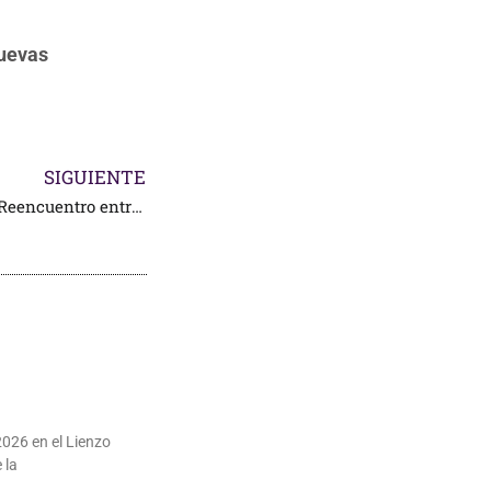
nuevas
SIGUIENTE
Brilló la tauromaquia en el Reencuentro entre Toreros
2026 en el Lienzo
 la