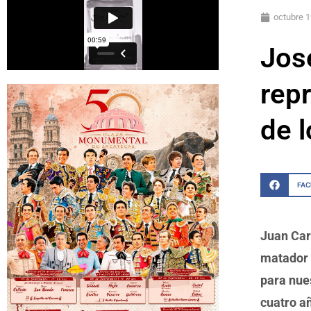
octubre 1
Jos
rep
de 
FA
Juan Car
matador 
para nue
cuatro a