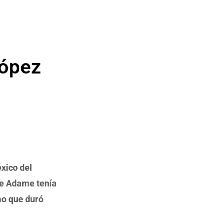
López
xico del
que Adame tenía
mo que duró