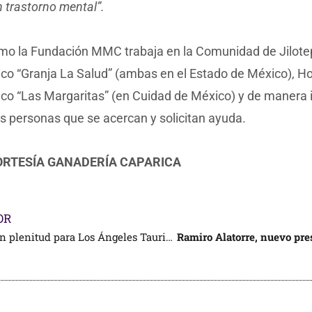
 trastorno mental”.
omo la Fundación MMC trabaja en la Comunidad de Jilote
ico “Granja La Salud” (ambas en el Estado de México), Ho
ico “Las Margaritas” (en Cuidad de México) y de manera 
as personas que se acercan y solicitan ayuda.
ORTESÍA GANADERÍA CAPARICA
OR
“A torear en plenitud para Los Ángeles Taurinos”: Diego Silveti