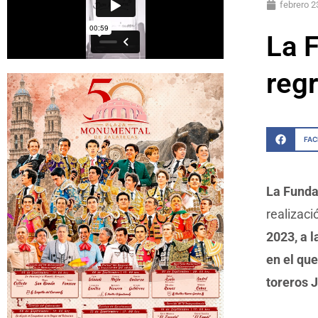
febrero 2
La 
reg
FA
La Fund
realizaci
2023, a l
en el qu
toreros 