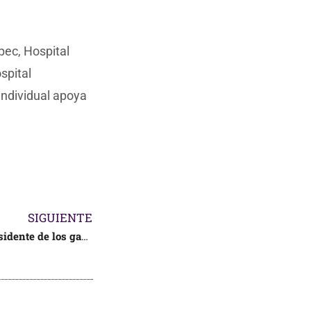
pec, Hospital
spital
individual apoya
SIGUIENTE
Ramiro Alatorre, nuevo presidente de los ganaderos en México