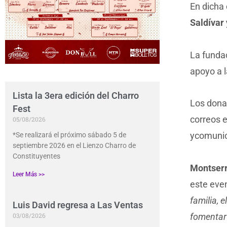
En dicha
Saldívar 
La fundac
apoyo a l
Lista la 3era edición del Charro
Los donat
Fest
correos 
05/08/2026
ycomuni
*Se realizará el próximo sábado 5 de
septiembre 2026 en el Lienzo Charro de
Constituyentes
Montserr
Leer Más >>
este eve
familia, 
Luis David regresa a Las Ventas
fomentar 
03/08/2026