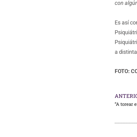
con algún
Es así c
Psiquiátr
Psiquiátr
a distint
FOTO: C
ANTERI