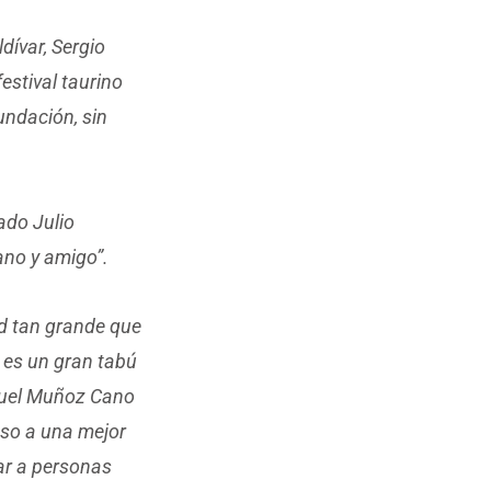
dívar, Sergio
festival taurino
undación, sin
ado Julio
ano y amigo”.
ad tan grande que
 es un gran tabú
anuel Muñoz Cano
so a una mejor
ar a personas