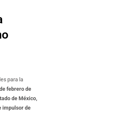
a
no
les para la
de febrero de
Estado de México,
e impulsor de