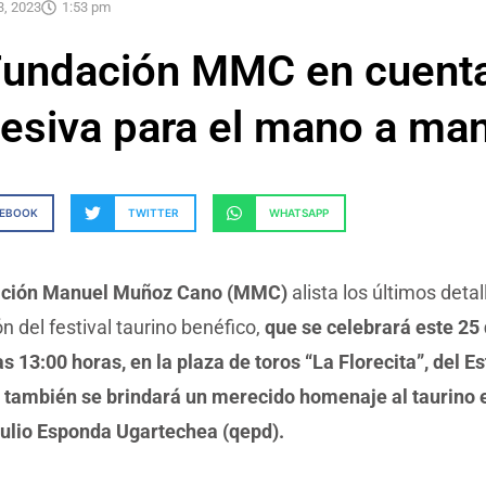
3, 2023
1:53 pm
Fundación MMC en cuent
resiva para el mano a ma
CEBOOK
TWITTER
WHATSAPP
ación Manuel Muñoz Cano (MMC)
alista los últimos detal
ón del festival taurino benéfico,
que se celebrará este 25 
as 13:00 horas, en la plaza de toros “La Florecita”, del 
e también se brindará un merecido homenaje al taurino 
Julio Esponda Ugartechea (qepd).