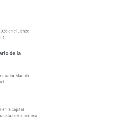
2026 en el Lienzo
 la
ario de la
l matador Manolo
tel
 en la capital
onistas de la primera