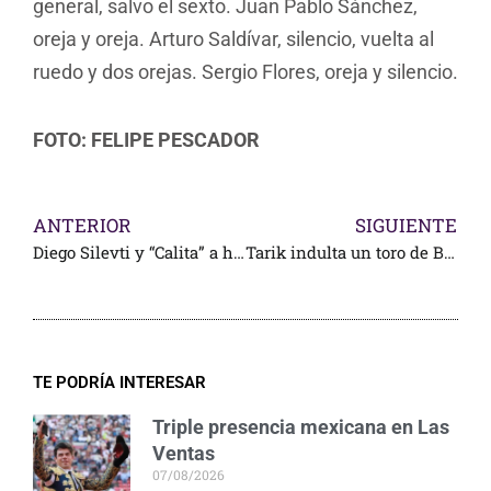
general, salvo el sexto. Juan Pablo Sánchez,
oreja y oreja. Arturo Saldívar, silencio, vuelta al
ruedo y dos orejas. Sergio Flores, oreja y silencio.
FOTO: FELIPE PESCADOR
ANTERIOR
SIGUIENTE
Diego Silevti y “Calita” a hombros en San Miguel de Allende
Tarik indulta un toro de Boquilla del Carmen: más otros festejos
TE PODRÍA INTERESAR
Triple presencia mexicana en Las
Ventas
07/08/2026