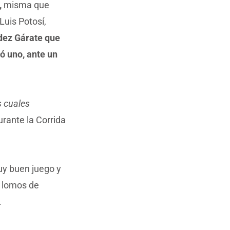
,
misma que
Luis Potosí,
dez Gárate que
ó uno, ante un
s cuales
rante la Corrida
uy buen juego y
a lomos de
.