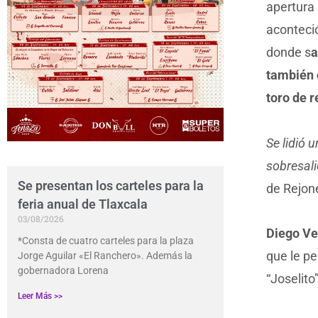
apertura
aconteció
donde s
a
también 
toro de r
Se lidió 
sobresali
Se presentan los carteles para la
de Rejon
feria anual de Tlaxcala
03/08/2026
Diego Ve
*Consta de cuatro carteles para la plaza
que le pe
Jorge Aguilar «El Ranchero». Además la
gobernadora Lorena
“Joselito
Leer Más >>