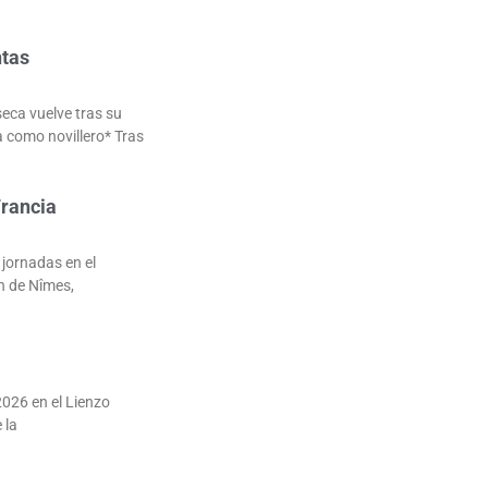
ntas
seca vuelve tras su
a como novillero* Tras
Francia
jornadas en el
n de Nîmes,
2026 en el Lienzo
 la