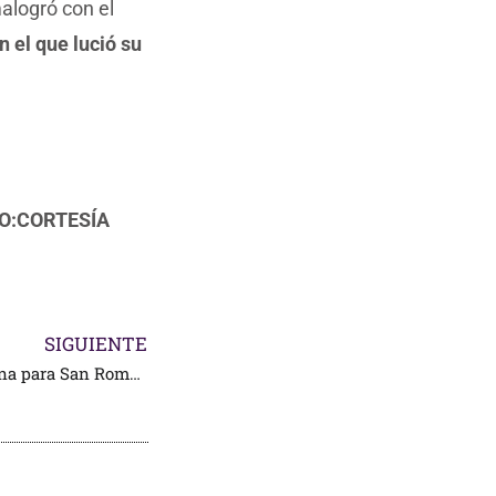
alogró con el
n el que lució su
FOTO:CORTESÍA
SIGUIENTE
Tres orejas para Macías y una para San Román, en Guadalajara