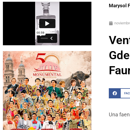
Marysol 
noviembr
Vent
Gde.
Fau
FA
Una faena