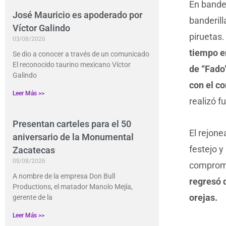
En bander
José Mauricio es apoderado por
banderill
Víctor Galindo
piruetas
03/08/2026
tiempo en
Se dio a conocer a través de un comunicado
El reconocido taurino mexicano Víctor
de “Fado”
Galindo
con el co
Leer Más >>
realizó f
Presentan carteles para el 50
El rejon
aniversario de la Monumental
festejo y
Zacatecas
05/08/2026
compromet
A nombre de la empresa Don Bull
regresó d
Productions, el matador Manolo Mejía,
orejas.
gerente de la
Leer Más >>