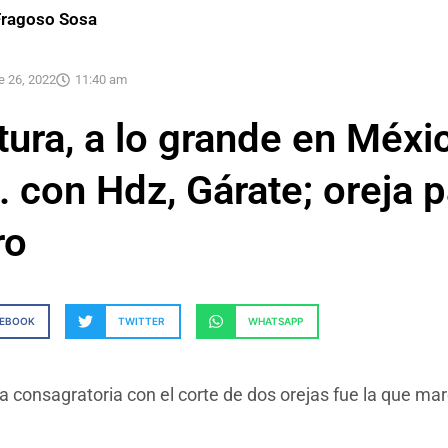
Fragoso Sosa
e 26, 2022
11:40 am
ura, a lo grande en Méxic
 con Hdz, Gárate; oreja p
ro
CEBOOK
TWITTER
WHATSAPP
 consagratoria con el corte de dos orejas fue la que ma