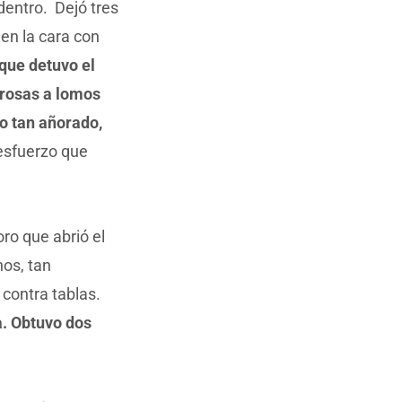
dentro. Dejó tres
 en la cara con
 que detuvo el
 rosas a lomos
so tan añorado,
 esfuerzo que
oro que abrió el
nos, tan
contra tablas.
a. Obtuvo dos